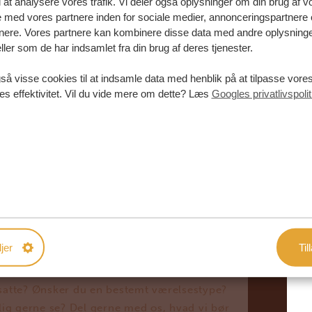
l at analysere vores trafik. Vi deler også oplysninger om din brug af v
med vores partnere inden for sociale medier, annonceringspartnere 
Den voksnes alder
*
nere. Vores partnere kan kombinere disse data med andre oplysninge
ller som de har indsamlet fra din brug af deres tjenester.
Den voksnes alder
*
så visse cookies til at indsamle data med henblik på at tilpasse vor
es effektivitet. Vil du vide mere om dette? Læs
Googles privatlivspolit
IL DELE MED OS?
jer
Til