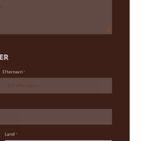
ER
Efternavn
Land
*