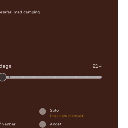
esafari med camping
 dage
21+
Solo
(ingen grupperejser)
f venner
Andet