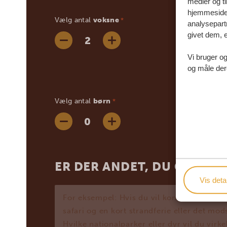
medier og ti
hjemmeside 
Vælg antal
voksne
*
analysepart
givet dem, e
Vi bruger og
og måle der
Vælg antal
børn
*
ER DER ANDET, DU GERNE V
Vis detal