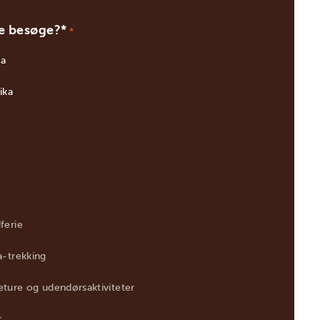
ne besøge?*
*
a
ika
ferie
a-trekking
ture og udendørsaktiviteter
r