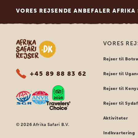
Footer
VORES REJSENDE ANBEFALER AFRIKA 
Safari-rejser i Afrika
VORES REJ
Rejser til Bot
+45 89 88 83 62
Rejser til Uga
Rejser til Keny
Rejser til Syda
Aktiviteter
© 2026 Afrika Safari B.V.
Indkvartering