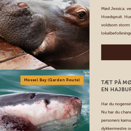
Mød Jessica, ve
Hoedspruit. Hun
voldsom storm i
lokalbefolkning
stjålet hjertet
blevet ledsaget 
Mossel Bay (Garden Route)
TÆT PÅ M
EN HAJBU
Har du nogensin
Nu har du chanc
personers kamuf
dykkermestre og 