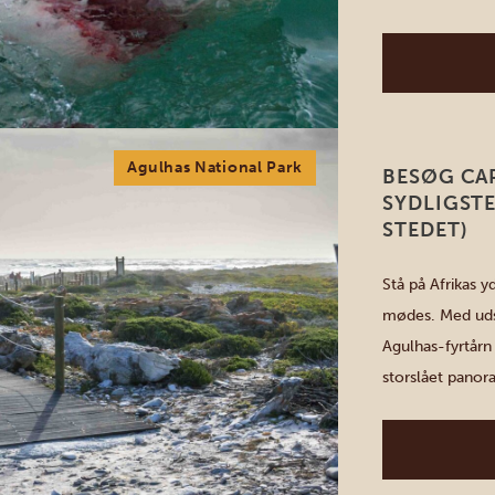
hotspot – kun 2
det øjeblik, den
Agulhas National Park
BESØG CAP
SYDLIGSTE
STEDET)
Stå på Afrikas 
mødes. Med udsi
Agulhas-fyrtårn 
storslået panor
historie. En na
Africa-monument