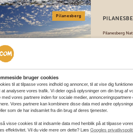
Pilanesberg
PILANESB
Pilanesberg Nat
og Lowveld og 
vulkankrater. L
skovklædte dale
Five vandrer fr
Mankwe Dam er e
emmeside bruger cookies
kies til at tilpasse vores indhold og annoncer, til at vise dig funktioner
l at analysere vores trafik. Vi deler også oplysninger om din brug af v
med vores partnere inden for sociale medier, annonceringspartnere 
nere. Vores partnere kan kombinere disse data med andre oplysninge
Diani Strand
BESØG HO
ller som de har indsamlet fra din brug af deres tjenester.
VARIGHED: 2-
så visse cookies til at indsamle data med henblik på at tilpasse vor
es effektivitet. Vil du vide mere om dette? Læs
Googles privatlivspolit
Din dag starter