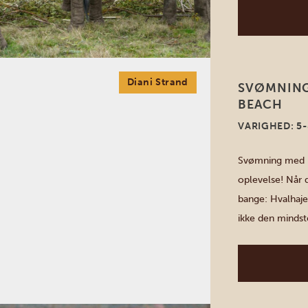
uforglemmelig 
Diani Strand
SVØMNING
BEACH
VARIGHED: 5-
Svømning med ha
oplevelse! Når 
bange: Hvalhaj
ikke den mindst
eventyr med dis