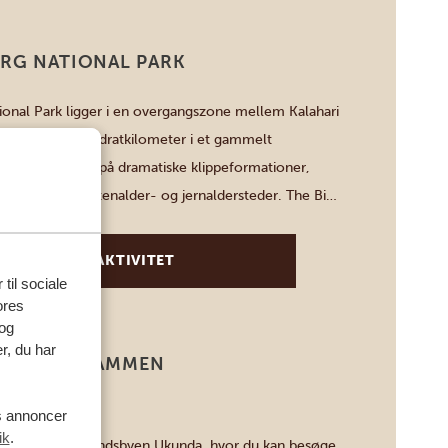
ERG NATIONAL PARK
ional Park ligger i en overgangszone mellem Kalahari
dækker 550 kvadratkilometer i et gammelt
andskabet byder på dramatiske klippeformationer,
 og historiske stenalder- og jernaldersteder. The Big
it her sammen med over 7.000 andre pattedyr, og
t must for at se fugle og dyr […]
SE DENNE AKTIVITET
 til sociale
ores
og
r, du har
S DIGO STAMMEN
3 TIMER
es annoncer
ik
.
 med en tur til landsbyen Ukunda, hvor du kan besøge