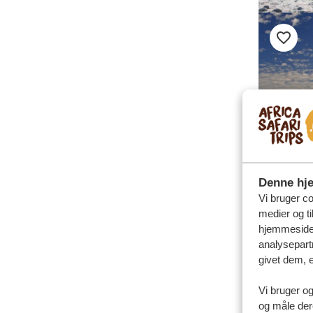
Denne hj
Vi bruger coo
medier og ti
hjemmeside 
analysepart
givet dem, e
Vi bruger og
og måle der