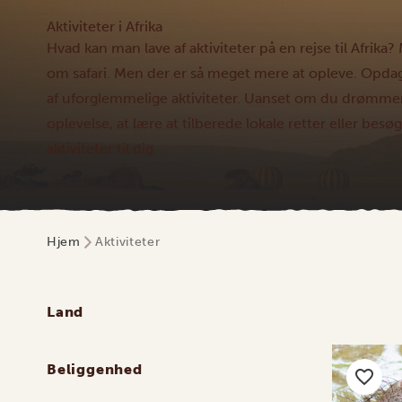
Aktiviteter i Afrika
Hvad kan man lave af aktiviteter på en rejse til Afrika? 
om safari. Men der er så meget mere at opleve. Opda
af uforglemmelige aktiviteter. Uanset om du drømme
oplevelse, at lære at tilberede lokale retter eller besø
aktiviteter til dig.
Hjem
Aktiviteter
Land
Beliggenhed