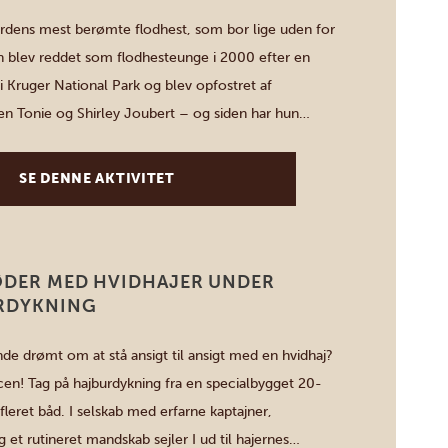
rdens mest berømte flodhest, som bor lige uden for
 blev reddet som flodhesteunge i 2000 efter en
 Kruger National Park og blev opfostret af
en Tonie og Shirley Joubert – og siden har hun
 på folk over hele verden. Gennem årene er Jessica
af […]
SE DENNE AKTIVITET
ØDER MED HVIDHAJER UNDER
RDYKNING
de drømt om at stå ansigt til ansigt med en hvidhaj?
en! Tag på hajburdykning fra en specialbygget 20-
leret båd. I selskab med erfarne kaptajner,
et rutineret mandskab sejler I ud til hajernes