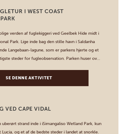
GLETUR I WEST COAST
 PARK
rolige verden af fuglekiggeri ved Geelbek Hide midt i
nal Park. Lige inde bag den stille havn i Saldanha
rende Langebaan-lagune, som er parkens hjerte og et
gtigste steder for fugleobservation. Parken huser over
– mere end en fjerdedel af landets samlede bestand
SE DENNE AKTIVITET
G VED CAPE VIDAL
n uberørt strand inde i iSimangaliso Wetland Park, kun
t Lucia, og et af de bedste steder i landet at snorkle.