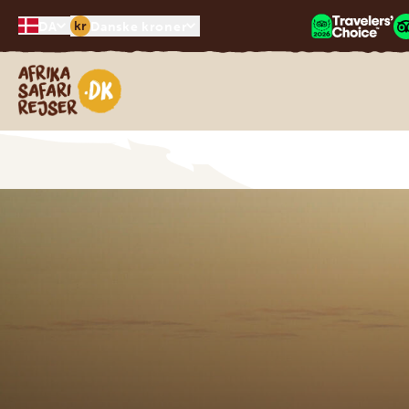
kr
DA
Danske kroner
Safari-rejser i Afrika