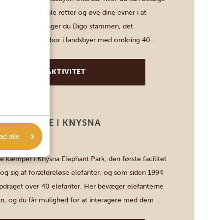
, smage på lokale retter og øve dine evner i at
n. Herefter besøger du Digo stammen, det
k i Diani, som nu bor i landsbyer med omkring 40
der besøget lærer du mere om […]
SE DENNE AKTIVITET
ROPLEVELSE I KNYSNA
 PARK
lad alle
de kæmper i Knysna Elephant Park, den første facilitet
 tog sig af forældreløse elefanter, og som siden 1994
pdraget over 40 elefanter. Her bevæger elefanterne
egn, og du får mulighed for at interagere med dem
å deres egne vilkår. Oplevelsen er både