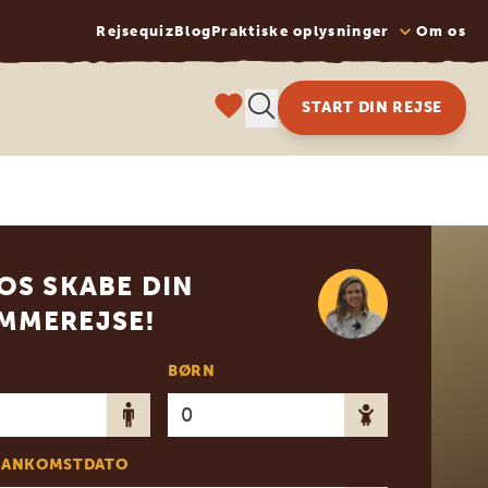
Rejsequiz
Blog
Praktiske oplysninger
Om os
START DIN REJSE
OS SKABE DIN
MMEREJSE!
BØRN
 ANKOMSTDATO