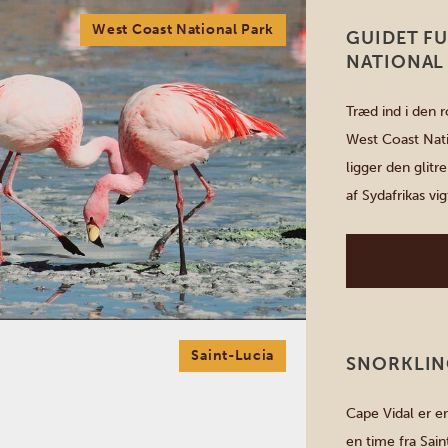
West Coast National Park
GUIDET FU
NATIONAL
Træd ind i den 
West Coast Natio
ligger den glit
af Sydafrikas vi
250 fuglearter 
[…]
Saint-Lucia
SNORKLIN
Cape Vidal er e
en time fra Sain