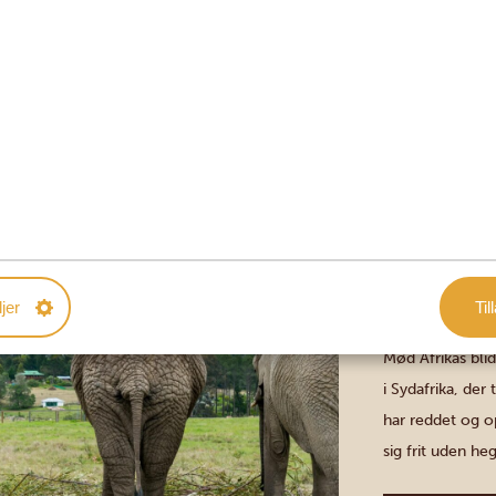
et lokalt marked
prutte om prise
oprindelige fol
hytter hver. Un
Knysna (Garden Route)
ELEFANTE
ELEPHANT
jer
Til
Mød Afrikas bli
i Sydafrika, der
har reddet og o
sig frit uden h
respektfuldt, p