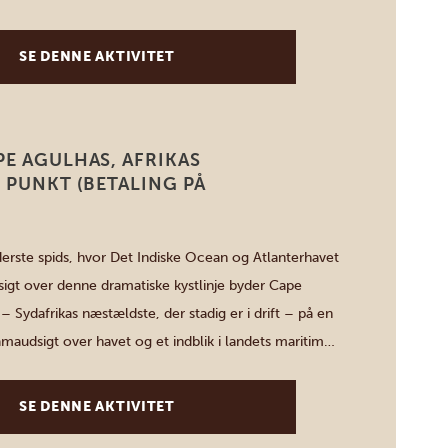
0 minutters sejlads fra havnen. Spændingen starter i
 […]
SE DENNE AKTIVITET
E AGULHAS, AFRIKAS
 PUNKT (BETALING PÅ
yderste spids, hvor Det Indiske Ocean og Atlanterhavet
gt over denne dramatiske kystlinje byder Cape
– Sydafrikas næstældste, der stadig er i drift – på en
amaudsigt over havet og et indblik i landets maritime
turskøn gangbro forbinder fyrtårnet med Map of
et og stensøjlen, der […]
SE DENNE AKTIVITET