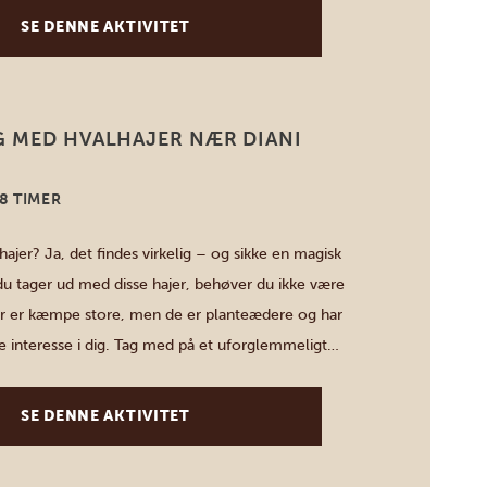
[…]
SE DENNE AKTIVITET
 MED HVALHAJER NÆR DIANI
8 TIMER
jer? Ja, det findes virkelig – og sikke en magisk
du tager ud med disse hajer, behøver du ikke være
er er kæmpe store, men de er planteædere og har
e interesse i dig. Tag med på et uforglemmeligt
se blide giganter, og svæv elegant gennem […]
SE DENNE AKTIVITET