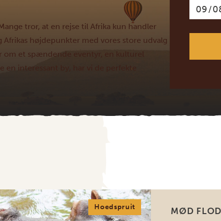
Mange tror, at en rejse til Afrika kun handler
g Afrikas højdepunkter med vores store udvalg
r om et spændende eventyr, en kulturel
ge en interessant by, har vi de perfekte
Hoedspruit
MØD FLOD