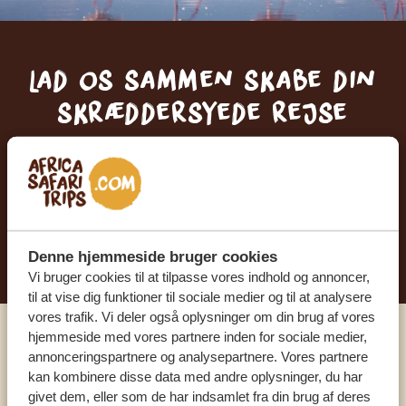
Lad os sammen skabe din
skræddersyede rejse
FÅ ET GRATIS OG UFORPLIGTENDE TILBUD
BEGYND AT PLANLÆGGE DIN
DRØMMEREJSE
Denne hjemmeside bruger cookies
Vi bruger cookies til at tilpasse vores indhold og annoncer,
til at vise dig funktioner til sociale medier og til at analysere
vores trafik. Vi deler også oplysninger om din brug af vores
hjemmeside med vores partnere inden for sociale medier,
Ring til en ekspert
annonceringspartnere og analysepartnere. Vores partnere
kan kombinere disse data med andre oplysninger, du har
givet dem, eller som de har indsamlet fra din brug af deres