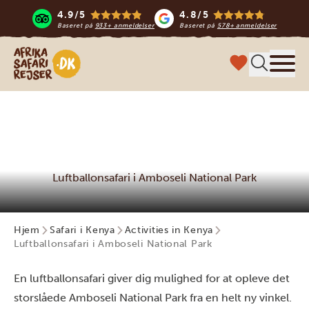
4.9/5
4.8/5
Baseret på
933+ anmeldelser
Baseret på
578+ anmeldelser
Safari-rejser i Afrika
Menu
Luftballonsafari i Amboseli National Park
Hjem
Safari i Kenya
Activities in Kenya
Luftballonsafari i Amboseli National Park
En luftballonsafari giver dig mulighed for at opleve det
storslåede Amboseli National Park fra en helt ny vinkel.