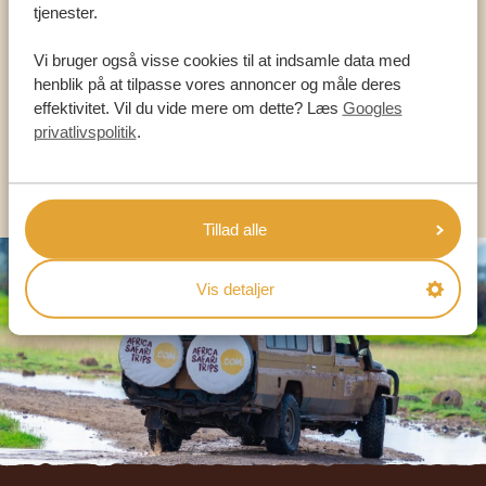
VORES SPECIALISTER ER HER FOR AT
tjenester.
HJÆLPE DIG
Vi bruger også visse cookies til at indsamle data med
henblik på at tilpasse vores annoncer og måle deres
DA:
effektivitet. Vil du vide mere om dette? Læs
Googles
+45 89 88 83 62
privatlivspolitik
.
KONTAKT OS
Tillad alle
Vis detaljer
Footer