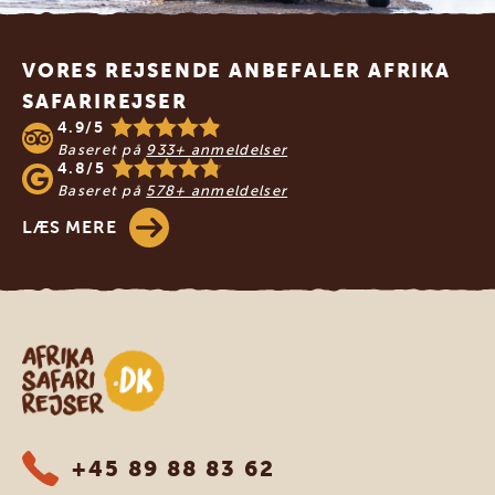
Footer
VORES REJSENDE ANBEFALER AFRIKA
SAFARIREJSER
4.9/5
Baseret på
933+ anmeldelser
4.8/5
Baseret på
578+ anmeldelser
LÆS MERE
Safari-rejser i Afrika
+45 89 88 83 62