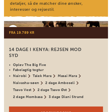
detaljer, så de matcher dine ønsker,
interesser og rejsestil.
Kenya
FRA 19.789 KR
14 DAGE I KENYA: REJSEN MOD
SYD
Oplev The Big Five
Fabelagtig togtur
Nairobi
Talek Mara
Masai Mara
Naivasha-søen
2 dage Amboseli
Tsavo Vest
2 dage Tsavo Øst
2 dage Mombasa
3 dage Diani Strand