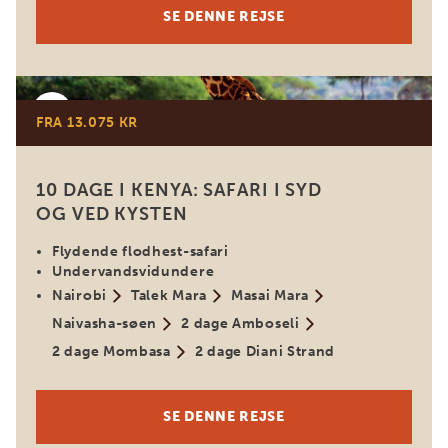
SE DENNE REJSE
Kenya
FRA 13.075 KR
10 DAGE I KENYA: SAFARI I SYD
OG VED KYSTEN
Flydende flodhest-safari
Undervandsvidundere
Nairobi
Talek Mara
Masai Mara
Naivasha-søen
2 dage Amboseli
2 dage Mombasa
2 dage Diani Strand
SE DENNE REJSE