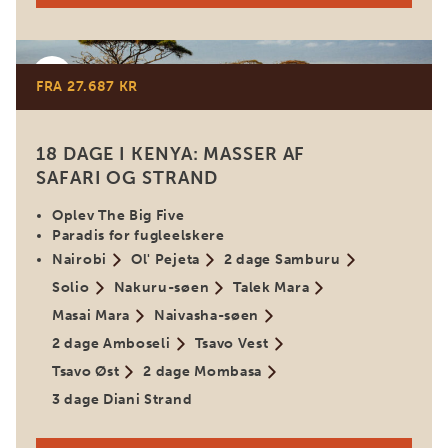
Kenya
FRA 27.687 KR
18 DAGE I KENYA: MASSER AF
SAFARI OG STRAND
Oplev The Big Five
Paradis for fugleelskere
Nairobi
Ol' Pejeta
2 dage Samburu
Solio
Nakuru-søen
Talek Mara
Masai Mara
Naivasha-søen
2 dage Amboseli
Tsavo Vest
Tsavo Øst
2 dage Mombasa
3 dage Diani Strand