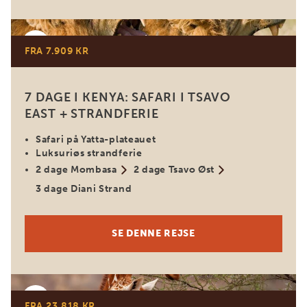
Kenya
FRA 7.909 KR
7 DAGE I KENYA: SAFARI I TSAVO
EAST + STRANDFERIE
Safari på Yatta-plateauet
Luksuriøs strandferie
2 dage Mombasa
2 dage Tsavo Øst
3 dage Diani Strand
SE DENNE REJSE
Kenya
FRA 23.818 KR