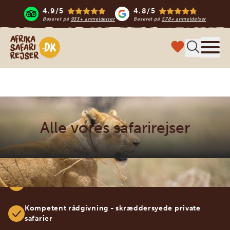
4.9/5
4.8/5
Baseret på
933+ anmeldelser
Baseret på
578+ anmeldelser
Safari-rejser i Afrika
Menu
Alle vores safarirejser
100% specialiseret i Afrika
Kompetent rådgivning - skræddersyede private
safarier