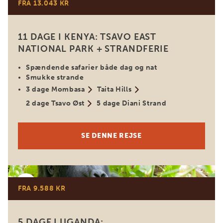
FRA 13.043 KR
11 DAGE I KENYA: TSAVO EAST
NATIONAL PARK + STRANDFERIE
Spændende safarier både dag og nat
Smukke strande
3 dage Mombasa
Taita Hills
2 dage Tsavo Øst
5 dage Diani Strand
SE DENNE REJSE
Uganda
FRA 9.588 KR
5 DAGE I UGANDA: