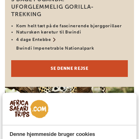
UFORGLEMMELIG GORILLA-
TREKKING
Kom helt tæt på de fascinerende bjerggorillaer
Naturskøn køretur til Bwindi
4 dage Entebbe
Bwindi Impenetrable Nationalpark
SE DENNE REJSE
Kenya
FRA 24.012 KR
14 DAGE I KENYA: DEN
ULTIMATIVE SAFARIOPLEVELSE
Denne hjemmeside bruger cookies