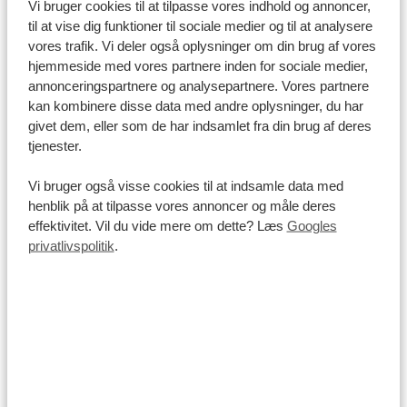
Vi bruger cookies til at tilpasse vores indhold og annoncer,
Elefanter i massevis
Tsavo Nationalparks vidundere
til at vise dig funktioner til sociale medier og til at analysere
vores trafik. Vi deler også oplysninger om din brug af vores
2 dage Nairobi
Ol' Pejeta
hjemmeside med vores partnere inden for sociale medier,
2 dage Samburu
Solio
annonceringspartnere og analysepartnere. Vores partnere
Nakuru-søen
Talek Mara
kan kombinere disse data med andre oplysninger, du har
Masai Mara
Naivasha-søen
givet dem, eller som de har indsamlet fra din brug af deres
tjenester.
2 dage Amboseli
Tsavo Vest
Tsavo Øst
Vi bruger også visse cookies til at indsamle data med
henblik på at tilpasse vores annoncer og måle deres
SE DENNE REJSE
effektivitet. Vil du vide mere om dette? Læs
Googles
privatlivspolitik
.
Uganda
FRA 22.393 KR
12 DAGE I UGANDA: PÅ
OPDAGELSE I DET VILDE VESTEN