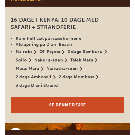
16 DAGE I KENYA: 10 DAGE MED
SAFARI + STRANDFERIE
Kom helt tæt på næsehornene
Afslapning på Diani Beach
Nairobi
Ol' Pejeta
2 dage Samburu
Solio
Nakuru-søen
Talek Mara
Masai Mara
Naivasha-søen
2 dage Amboseli
2 dage Mombasa
3 dage Diani Strand
SE DENNE REJSE
Kenya