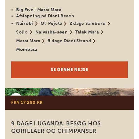
Big Five i Masai Mara
Afslapning på Diani Beach
Nairobi
Ol' Pejeta
2 dage Samburu
Solio
Naivasha-søen
Talek Mara
Masai Mara
5 dage Diani Strand
Mombasa
SE DENNE REJSE
Uganda
FRA 17.280 KR
9 DAGE I UGANDA: BESØG HOS
GORILLAER OG CHIMPANSER