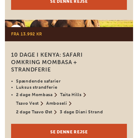
SE DENNE REJSE
Kenya
FRA 13.992 KR
10 DAGE I KENYA: SAFARI
OMKRING MOMBASA +
STRANDFERIE
Spændende safarier
Luksus strandferie
2 dage Mombasa
Taita Hills
Tsavo Vest
Amboseli
2 dage Tsavo Øst
3 dage Diani Strand
SE DENNE REJSE