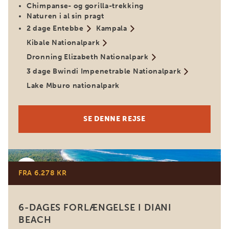
Chimpanse- og gorilla-trekking
Naturen i al sin pragt
2 dage Entebbe
Kampala
Kibale Nationalpark
Dronning Elizabeth Nationalpark
3 dage Bwindi Impenetrable Nationalpark
Lake Mburo nationalpark
SE DENNE REJSE
Kenya
FRA 6.278 KR
6-DAGES FORLÆNGELSE I DIANI
BEACH