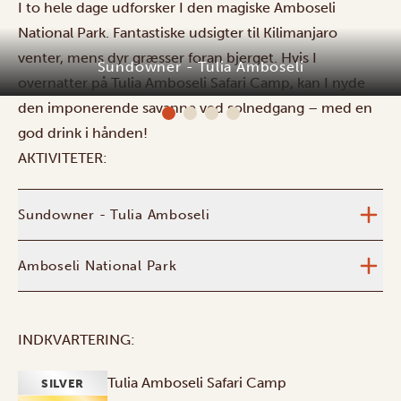
I to hele dage udforsker I den magiske Amboseli
National Park. Fantastiske udsigter til Kilimanjaro
venter, mens dyr græsser foran bjerget. Hvis I
Sundowner - Tulia Amboseli
overnatter på Tulia Amboseli Safari Camp, kan I nyde
den imponerende savanne ved solnedgang – med en
god drink i hånden!
AKTIVITETER:
Sundowner - Tulia Amboseli
Amboseli National Park
INDKVARTERING:
Tulia Amboseli Safari Camp
SILVER