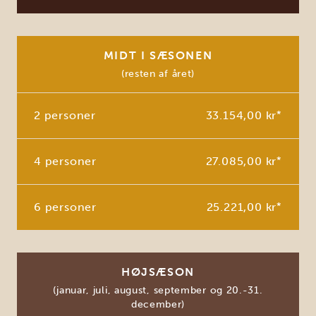
MIDT I SÆSONEN
(resten af året)
2 personer
33.154,00 kr
*
4 personer
27.085,00 kr
*
6 personer
25.221,00 kr
*
HØJSÆSON
(januar, juli, august, september og 20.-31.
december)