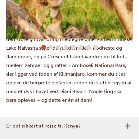
Dit næste stop er det berømte
Masai Mara National
Reserve
. Her tager du på udkig efter The Big Five og,
hvis du rejser på det rigtige tidspunkt, kan du opleve
den store gnuvandring
med egne øjne. På den smukke
Lake Naivasha
sejler du rundt mellem flodheste og
flamingoer, og på Crescent Island vandrer du til fods
mellem zebraer og giraffer. I
Amboseli National Park
,
der ligger ved foden af Kilimanjaro, kommer du til at
opleve de berømte elefanter, inden du slutter rejsen af
med et dyk i havet ved
Diani Beach
. Nogle ting skal
bare opleves – og dette er én af dem!
Er det sikkert at rejse til Kenya?