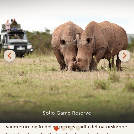
Solio Game Reserve
Solio Game Reserve er et privat ejet og helt særligt
vildtreservat. Omgivet af storslåede landskaber er den
tidligere ranch dedikeret til at redde og beskytte
næsehorn i Kenya. Nyd spændende safariture, guidede
vandreture og fredelige picnics midt i det naturskønne