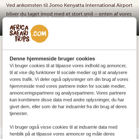
Ved ankomsten til Jomo Kenyatta International Airport
bliver du taget imod med et stort smil – enten af vores
Ankomst til Jomo Kenyatta International
egen chauffør fra Afrika Safarirejser-teamet eller af
Airport i Nairobi
hotellets chauffør "Karibu Kenya – velkommen til
Kenya!" Chaufføren kører dig direkte til dit hotel, hvor
du kan slappe af og tage de første indtryk af det
farverige Nairobi ind. Næste dag begynder dit eventyr
Denne hjemmeside bruger cookies
Vi bruger cookies til at tilpasse vores indhold og annoncer,
– præcis som planlagt i din rejseplan!
til at vise dig funktioner til sociale medier og til at analysere
INDKVARTERING:
vores trafik. Vi deler også oplysninger om din brug af vores
hjemmeside med vores partnere inden for sociale medier,
Argyle Grand Hotel
SILVER
annonceringspartnere og analysepartnere. Vores partnere
Tamarind Tree Hotel
GOLD
kan kombinere disse data med andre oplysninger, du har
givet dem, eller som de har indsamlet fra din brug af deres
Emara Ole Sereni
PLATINUM
tjenester.
Vi bruger også visse cookies til at indsamle data med
henblik på at tilpasse vores annoncer og måle deres