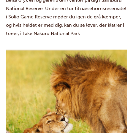
Beisa oryx’en og gerenuken) venter på dig i
Samburu
National Reserve
. Under en tur til næsehornsreservatet
i
Solio Game Reserve
møder du igen de grå kæmper,
og hvis heldet er med dig, kan du se løver, der klatrer i
træer, i
Lake Nakuru National Park
.