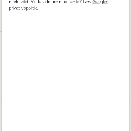
effektivitet. Vil du vide mere om dette? Læs
Googles
privatlivspolitik
.
DAG 2
OL' PEJETA CONSERVANCY