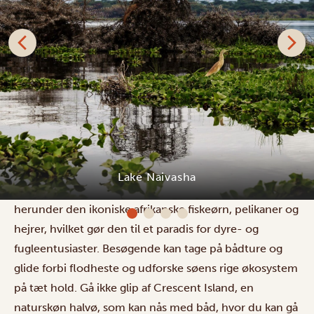
Lake Naivasha er en smuk ferskvandssø i Kenyas Rift
Valley, beliggende 1.884 meter over havets overflade
og dækkende 139 kvadratkilometer. Den er hjem for
Lake Naivasha
flodheste, forskellige fiskearter og over 400 fuglearter,
herunder den ikoniske afrikanske fiskeørn, pelikaner og
hejrer, hvilket gør den til et paradis for dyre- og
fugleentusiaster. Besøgende kan tage på bådture og
glide forbi flodheste og udforske søens rige økosystem
på tæt hold. Gå ikke glip af Crescent Island, en
naturskøn halvø, som kan nås med båd, hvor du kan gå