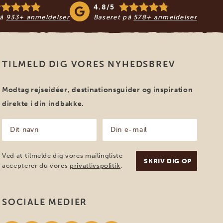
4.8/5
på
933+ anmeldelser
Baseret på
578+ anmeldelser
TILMELD DIG VORES NYHEDSBREV
Modtag rejseidéer, destinationsguider og inspiration
direkte i din indbakke.
Dit
Din
navn
e-
mail
(Påkrævet)
(Påkrævet)
Ved at tilmelde dig vores mailingliste
accepterer du vores
privatlivspolitik
.
SOCIALE MEDIER