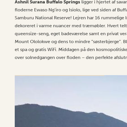
Ashnil Surana Buffalo Springs
ligger i hjertet af s
floderne Ewaso Ng’iro og Isiolo, lige ved siden af Buf
Samburu National Reserve! Lejren har 16 rummelige lu
dekoreret i varme nuancer med træmøbler. Hvert telt 
queensize-seng, eget badeværelse samt en privat vera
Mount Ololokwe og dens to mindre “søsterbjerge”. Bla
et spa og gratis WiFi. Middagen på den kosmopolitiske
over solnedgangen over floden – den perfekte afslut