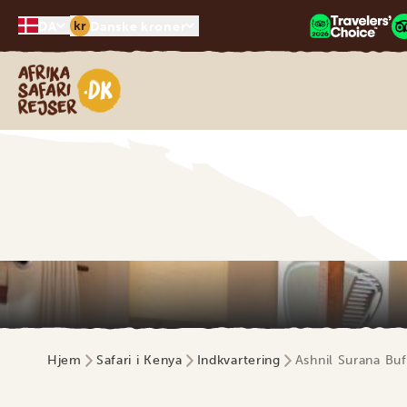
kr
DA
Danske kroner
Safari-rejser i Afrika
Hjem
Safari i Kenya
Indkvartering
Ashnil Surana Buf