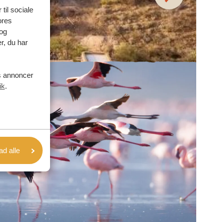
 til sociale
ores
og
r, du har
es annoncer
ik
.
lad alle