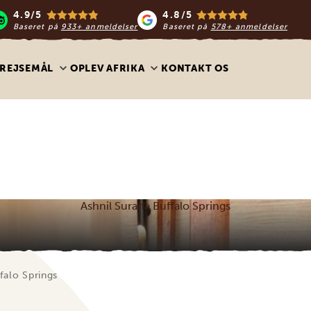
4.9/5
4.8/5
Baseret på
933+ anmeldelser
Baseret på
578+ anmeldelser
REJSEMÅL
OPLEV AFRIKA
KONTAKT OS
Ashnil Surana Buffalo Springs
falo Springs