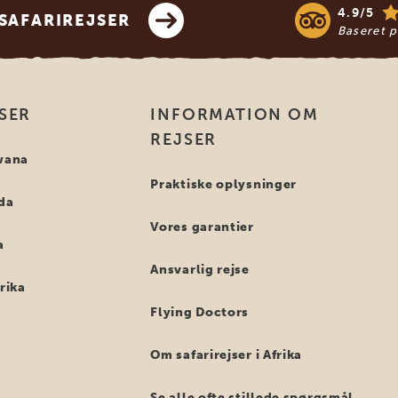
4.9/5
SAFARIREJSER
Baseret 
SER
INFORMATION OM
REJSER
swana
Praktiske oplysninger
nda
Vores garantier
a
Ansvarlig rejse
frika
Flying Doctors
Om safarirejser i Afrika
Se alle ofte stillede spørgsmål