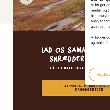
Vi bruger coo
medier og ti
hjemmeside 
analysepart
givet dem, e
Vi bruger og
og måle der
Lad os sammen sk
skræddersyede 
FÅ ET GRATIS OG UFORPLIGTEN
Vis detal
BEGYND AT PLANLÆGGE 
DRØMMEREJSE