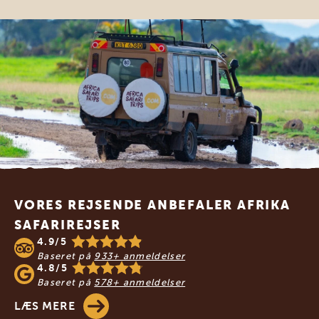
Footer
VORES REJSENDE ANBEFALER AFRIKA
SAFARIREJSER
4.9/5
Baseret på
933+ anmeldelser
4.8/5
Baseret på
578+ anmeldelser
LÆS MERE