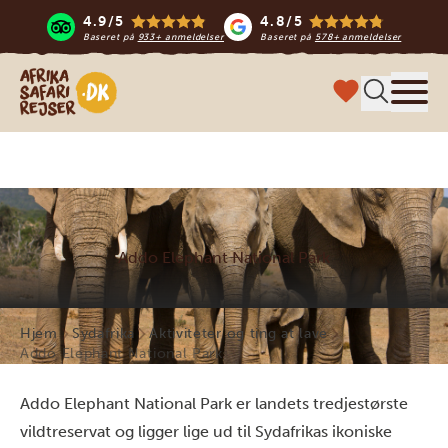
4.9/5
4.8/5
Baseret på
933+ anmeldelser
Baseret på
578+ anmeldelser
Safari-rejser i Afrika
Menu
Addo Elephant National Park
Hjem
Sydafrika
Aktiviteter og ting at lave
Addo Elephant National Park
Addo Elephant National Park er landets tredjestørste
vildtreservat og ligger lige ud til Sydafrikas ikoniske