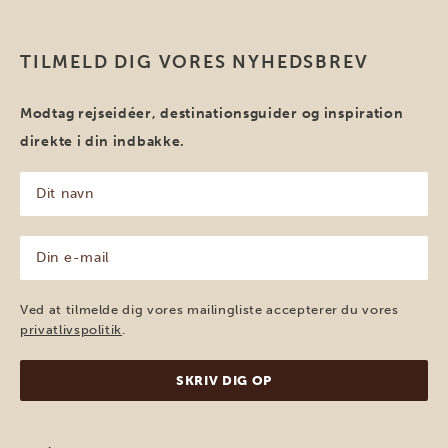
TILMELD DIG VORES NYHEDSBREV
Modtag rejseidéer, destinationsguider og inspiration
direkte i din indbakke.
Dit
navn
(Påkrævet)
Din
e-
mail
(Påkrævet)
Ved at tilmelde dig vores mailingliste accepterer du vores
privatlivspolitik
.