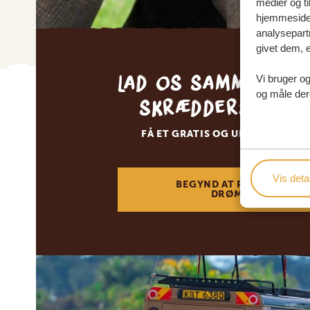
medier og ti
hjemmeside 
analysepart
givet dem, e
Lad os sammen sk
Vi bruger og
og måle der
skræddersyede 
FÅ ET GRATIS OG UFORPLIGTEN
Vis detal
BEGYND AT PLANLÆGGE 
DRØMMEREJSE