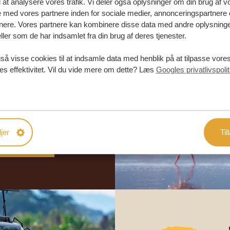
l at analysere vores trafik. Vi deler også oplysninger om din brug af v
med vores partnere inden for sociale medier, annonceringspartnere 
nere. Vores partnere kan kombinere disse data med andre oplysninge
ller som de har indsamlet fra din brug af deres tjenester.
abe din
så visse cookies til at indsamle data med henblik på at tilpasse vor
es effektivitet. Vil du vide mere om dette? Læs
Googles privatlivspolit
rejse
DE TILBUD
jer
Til
DIN