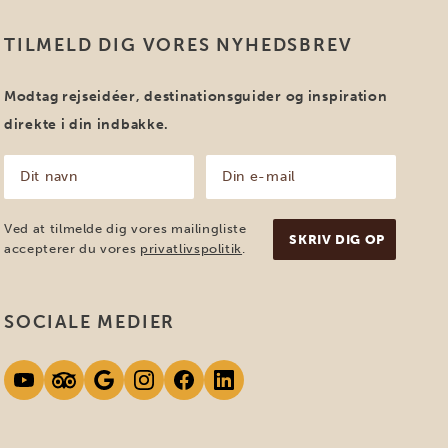
TILMELD DIG VORES NYHEDSBREV
Modtag rejseidéer, destinationsguider og inspiration
direkte i din indbakke.
Dit
Din
navn
e-
mail
(Påkrævet)
(Påkrævet)
Ved at tilmelde dig vores mailingliste
accepterer du vores
privatlivspolitik
.
SOCIALE MEDIER