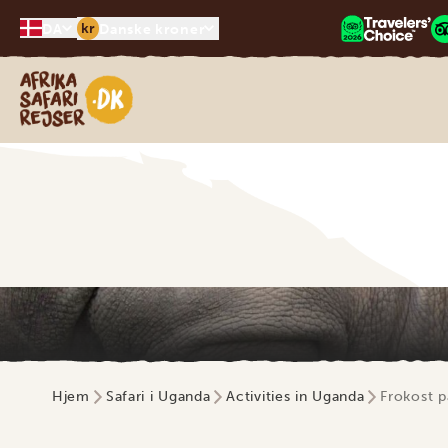
kr
DA
Danske kroner
Safari-rejser i Afrika
Hjem
Safari i Uganda
Activities in Uganda
Frokost p