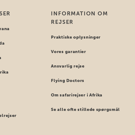
SER
INFORMATION OM
REJSER
swana
Praktiske oplysninger
nda
Vores garantier
a
Ansvarlig rejse
frika
Flying Doctors
Om safarirejser i Afrika
Se alle ofte stillede spørgsmål
elrejser