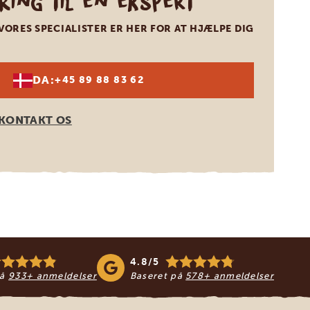
Ring til en ekspert
VORES SPECIALISTER ER HER FOR AT HJÆLPE DIG
DA:
+45 89 88 83 62
KONTAKT OS
4.8/5
på
933+ anmeldelser
Baseret på
578+ anmeldelser