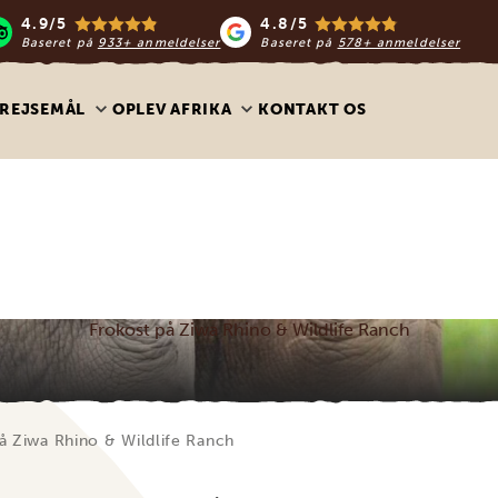
4.9/5
4.8/5
Baseret på
933+ anmeldelser
Baseret på
578+ anmeldelser
REJSEMÅL
OPLEV AFRIKA
KONTAKT OS
Frokost på Ziwa Rhino & Wildlife Ranch
å Ziwa Rhino & Wildlife Ranch