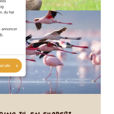
ores
og
r, du har
es annoncer
ik
.
lad alle