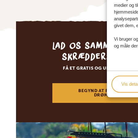
medier og ti
hjemmeside 
analysepart
givet dem, e
Vi bruger og
Lad os sammen sk
og måle der
skræddersyede 
FÅ ET GRATIS OG UFORPLIGTEN
Vis detal
BEGYND AT PLANLÆGGE 
DRØMMEREJSE