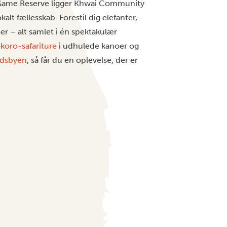
ame Reserve ligger
Khwai Community
t fællesskab. Forestil dig elefanter,
er – alt samlet i én spektakulær
oro-safariture
i udhulede kanoer og
ndsbyen
,
så får du en oplevelse, der er