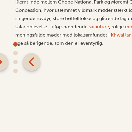
Klemt inde mellem Chobe National Park og Moremi G
Concession
, hvor utæmmet vildmark møder stærkt lokal
snigende rovdyr, store bøffelflokke og glitrende lagun
safarioplevelse. Tilføj spændende
safariture
, rolige
mok
meningsfulde møder med lokalsamfundet i
Khwai la
lige så berigende, som den er eventyrlig.