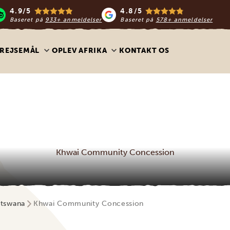
4.9/5
4.8/5
Baseret på
933+ anmeldelser
Baseret på
578+ anmeldelser
REJSEMÅL
OPLEV AFRIKA
KONTAKT OS
Khwai Community Concession
otswana
Khwai Community Concession