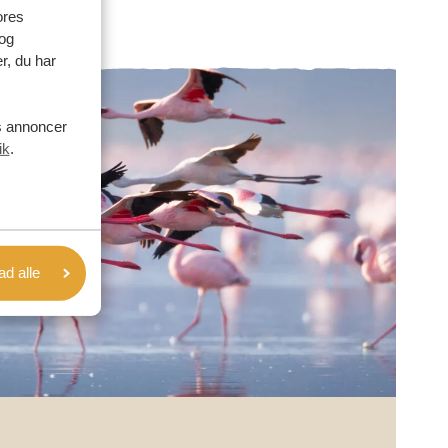
ores
og
r, du har
es annoncer
ik
.
lad alle