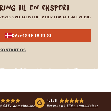
Ring til en ekspert
VORES SPECIALISTER ER HER FOR AT HJÆLPE DIG
DA:
+45 89 88 83 62
KONTAKT OS
4.8/5
på
933+ anmeldelser
Baseret på
578+ anmeldelser