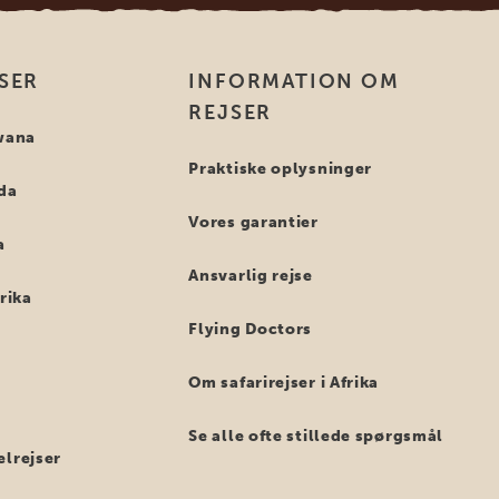
SER
INFORMATION OM
REJSER
swana
Praktiske oplysninger
nda
Vores garantier
a
Ansvarlig rejse
frika
Flying Doctors
Om safarirejser i Afrika
Se alle ofte stillede spørgsmål
elrejser