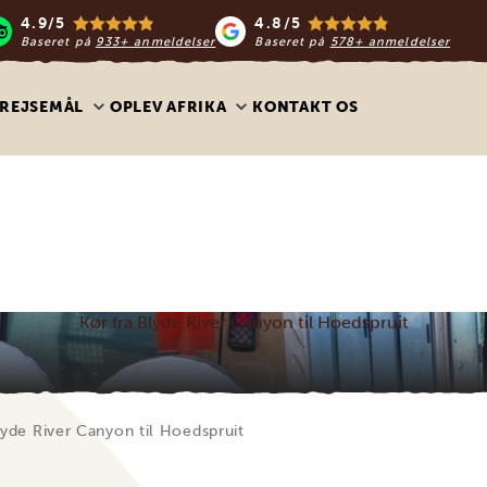
4.9/5
4.8/5
Baseret på
933+ anmeldelser
Baseret på
578+ anmeldelser
REJSEMÅL
OPLEV AFRIKA
KONTAKT OS
Kør fra Blyde River Canyon til Hoedspruit
lyde River Canyon til Hoedspruit