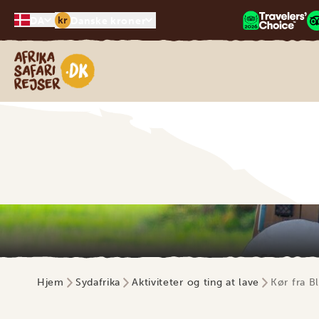
kr
DA
Danske kroner
Safari-rejser i Afrika
Hjem
Sydafrika
Aktiviteter og ting at lave
Kør fra B