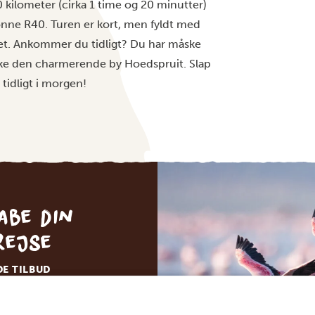
 kilometer (cirka 1 time og 20 minutter)
ønne R40. Turen er kort, men fyldt med
abet. Ankommer du tidligt? Du har måske
orske den charmerende by Hoedspruit. Slap
 tidligt i morgen!
abe din
rejse
DE TILBUD