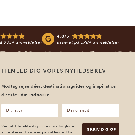
4.8/5
på
933+ anmeldelser
Baseret på
578+ anmeldelser
TILMELD DIG VORES NYHEDSBREV
Modtag rejseidéer, destinationsguider og inspiration
direkte i din indbakke.
Dit
Din
navn
e-
mail
(Påkrævet)
(Påkrævet)
Ved at tilmelde dig vores mailingliste
accepterer du vores
privatlivspolitik
.