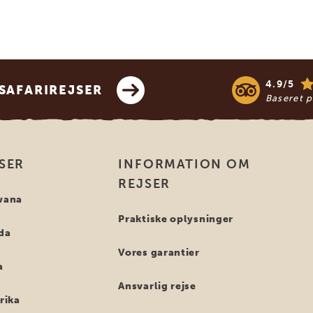
4.9/5
SAFARIREJSER
Baseret 
SER
INFORMATION OM
REJSER
swana
Praktiske oplysninger
nda
Vores garantier
a
Ansvarlig rejse
frika