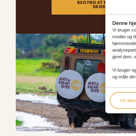
BEGYND AT PLANLÆGGE 
DRØMMEREJSE
Denne hj
Vi bruger coo
medier og ti
hjemmeside 
analysepart
givet dem, e
Vi bruger og
og måle der
Vis detal