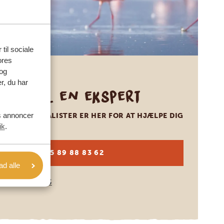
 til sociale
ores
og
r, du har
Ring til en ekspert
es annoncer
VORES SPECIALISTER ER HER FOR AT HJÆLPE DIG
ik
.
DA:
+45 89 88 83 62
lad alle
KONTAKT OS