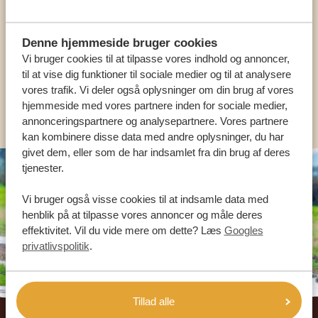
HJÆLPE DIG
Denne hjemmeside bruger cookies
Vi bruger cookies til at tilpasse vores indhold og annoncer,
DA:
+45 89 88 83 62
til at vise dig funktioner til sociale medier og til at analysere
vores trafik. Vi deler også oplysninger om din brug af vores
KONTAKT OS
hjemmeside med vores partnere inden for sociale medier,
annonceringspartnere og analysepartnere. Vores partnere
kan kombinere disse data med andre oplysninger, du har
givet dem, eller som de har indsamlet fra din brug af deres
tjenester.
Vi bruger også visse cookies til at indsamle data med
henblik på at tilpasse vores annoncer og måle deres
effektivitet. Vil du vide mere om dette? Læs
Googles
privatlivspolitik
.
Tillad alle
Footer