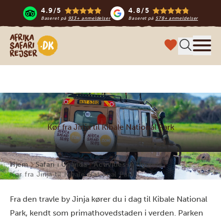
4.9/5
4.8/5
Baseret på
933+ anmeldelser
Baseret på
578+ anmeldelser
Safari-rejser i Afrika
Menu
Kør fra Jinja til Kibale National Park
Hjem
Safari i Uganda
Activities in Uganda
Kør fra Jinja til Kibale National Park
Fra den travle by Jinja kører du i dag til Kibale National
Park, kendt som primathovedstaden i verden. Parken