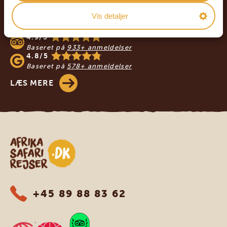
VORES REJSENDE ANBEFALER AFRIKA
Vis detaljer
SAFARIREJSER
4.9/5
Baseret på
933+ anmeldelser
4.8/5
Baseret på
578+ anmeldelser
LÆS MERE
Safari-rejser i Afrika
+45 89 88 83 62