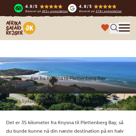
4.9/5
4.8/5
Baseret på
933+ anmeldelser
Baseret på
578+ anmeldelser
Safari-rejser i Afrika
Menu
Kør fra Knysna til Plettenberg Bay
Hjem
Sydafrika
Aktiviteter og ting at lave
Kør fra Knysna til Plettenberg Bay
Det er 35 kilometer fra Knysna til Plettenberg Bay, så
du burde kunne nå din næste destination på en halv