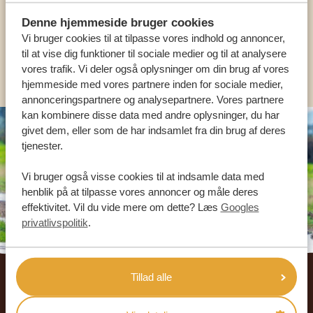
Denne hjemmeside bruger cookies
DA:
+45 89 88 83 62
Vi bruger cookies til at tilpasse vores indhold og annoncer,
til at vise dig funktioner til sociale medier og til at analysere
KONTAKT OS
vores trafik. Vi deler også oplysninger om din brug af vores
hjemmeside med vores partnere inden for sociale medier,
annonceringspartnere og analysepartnere. Vores partnere
kan kombinere disse data med andre oplysninger, du har
givet dem, eller som de har indsamlet fra din brug af deres
tjenester.
Vi bruger også visse cookies til at indsamle data med
henblik på at tilpasse vores annoncer og måle deres
effektivitet. Vil du vide mere om dette? Læs
Googles
privatlivspolitik
.
Footer
Tillad alle
VORES REJSENDE ANBEFALER AFRIKA
SAFARIREJSER