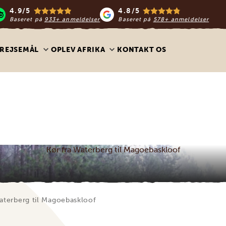
4.9/5
4.8/5
Baseret på
933+ anmeldelser
Baseret på
578+ anmeldelser
REJSEMÅL
OPLEV AFRIKA
KONTAKT OS
Kør fra Waterberg til Magoebaskloof
aterberg til Magoebaskloof