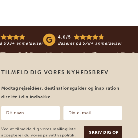
4.8/5
på
933+ anmeldelser
Baseret på
578+ anmeldelser
TILMELD DIG VORES NYHEDSBREV
Modtag rejseidéer, destinationsguider og inspiration
direkte i din indbakke.
Dit
Din
navn
e-
mail
(Påkrævet)
(Påkrævet)
Ved at tilmelde dig vores mailingliste
accepterer du vores
privatlivspolitik
.