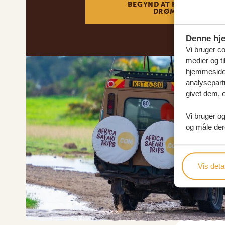
BEGYND AT PLANLÆGGE 
DRØMMEREJSE
Denne hj
Vi bruger coo
medier og ti
hjemmeside 
analysepart
givet dem, e
Vi bruger og
og måle der
Vis detal