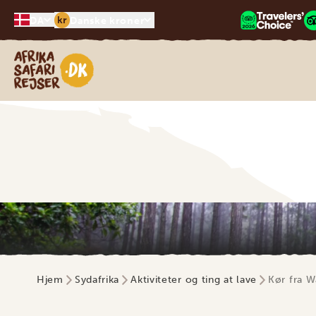
kr
DA
Danske kroner
Safari-rejser i Afrika
Hjem
Sydafrika
Aktiviteter og ting at lave
Kør fra W