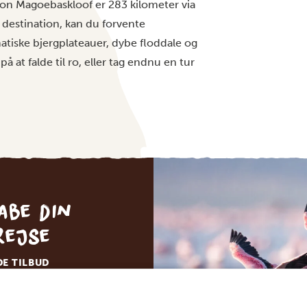
gion Magoebaskloof er 283 kilometer via
 destination, kan du forvente
tiske bjergplateauer, dybe floddale og
at falde til ro, eller tag endnu en tur
abe din
rejse
DE TILBUD