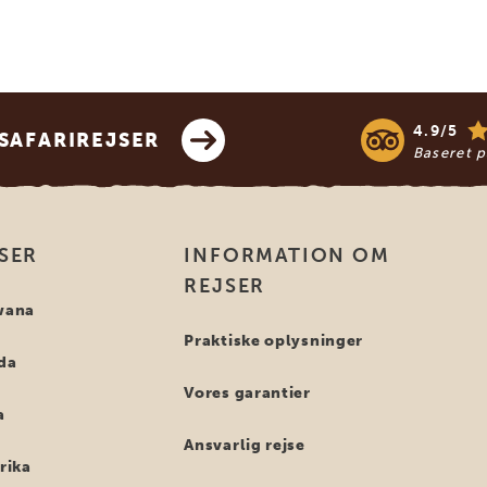
4.9/5
SAFARIREJSER
Baseret 
SER
INFORMATION OM
REJSER
swana
Praktiske oplysninger
nda
Vores garantier
a
Ansvarlig rejse
frika