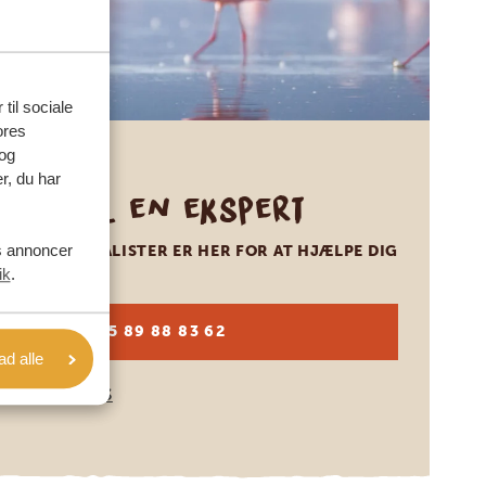
 til sociale
ores
og
r, du har
Ring til en ekspert
es annoncer
VORES SPECIALISTER ER HER FOR AT HJÆLPE DIG
ik
.
DA:
+45 89 88 83 62
lad alle
KONTAKT OS