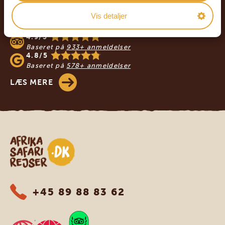
VORES REJSENDE ANBEFALER AFRIKA
Vis detaljer
SAFARIREJSER
4.9/5
Baseret på
933+ anmeldelser
4.8/5
Baseret på
578+ anmeldelser
LÆS MERE
Safari-rejser i Afrika
+45 89 88 83 62