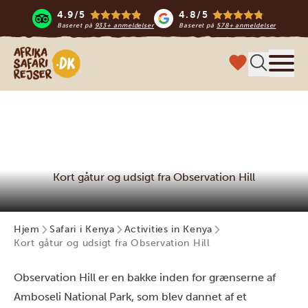
4.9/5
4.8/5
Baseret på
933+ anmeldelser
Baseret på
578+ anmeldelser
Safari-rejser i Afrika
Menu
Kort gåtur og udsigt fra Observation Hill
Hjem
Safari i Kenya
Activities in Kenya
Kort gåtur og udsigt fra Observation Hill
Observation Hill er en bakke inden for grænserne af
Amboseli National Park, som blev dannet af et