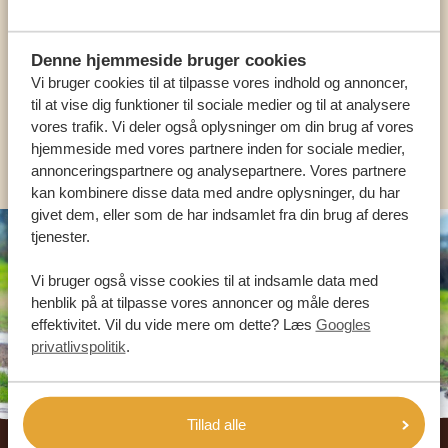
HJÆLPE DIG
Denne hjemmeside bruger cookies
Vi bruger cookies til at tilpasse vores indhold og annoncer,
DA:
+45 89 88 83 62
til at vise dig funktioner til sociale medier og til at analysere
vores trafik. Vi deler også oplysninger om din brug af vores
KONTAKT OS
hjemmeside med vores partnere inden for sociale medier,
annonceringspartnere og analysepartnere. Vores partnere
kan kombinere disse data med andre oplysninger, du har
givet dem, eller som de har indsamlet fra din brug af deres
tjenester.
Vi bruger også visse cookies til at indsamle data med
henblik på at tilpasse vores annoncer og måle deres
effektivitet. Vil du vide mere om dette? Læs
Googles
privatlivspolitik
.
Tillad alle
Footer