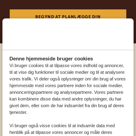
BEGYND AT PLANLÆGGE DIN
DRØMMEREJSE
Denne hjemmeside bruger cookies
Ring til en ekspert
Vi bruger cookies til at tilpasse vores indhold og annoncer,
til at vise dig funktioner til sociale medier og til at analysere
VORES SPECIALISTER ER HER FOR AT
vores trafik. Vi deler også oplysninger om din brug af vores
HJÆLPE DIG
hjemmeside med vores partnere inden for sociale medier,
annonceringspartnere og analysepartnere. Vores partnere
kan kombinere disse data med andre oplysninger, du har
givet dem, eller som de har indsamlet fra din brug af deres
DA:
+45 89 88 83 62
tjenester.
KONTAKT OS
Vi bruger også visse cookies til at indsamle data med
henblik på at tilpasse vores annoncer og måle deres