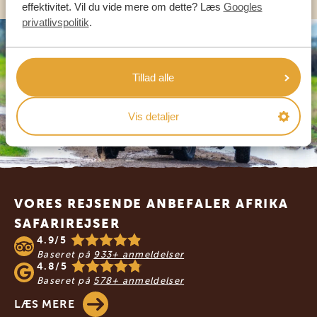
effektivitet. Vil du vide mere om dette? Læs
Googles
privatlivspolitik
.
Tillad alle
Vis detaljer
Footer
VORES REJSENDE ANBEFALER AFRIKA
SAFARIREJSER
4.9/5
Baseret på
933+ anmeldelser
4.8/5
Baseret på
578+ anmeldelser
LÆS MERE