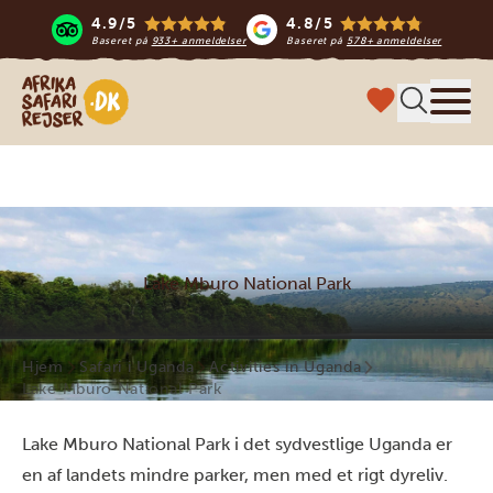
4.9/5
4.8/5
Baseret på
933+ anmeldelser
Baseret på
578+ anmeldelser
Safari-rejser i Afrika
Menu
Lake Mburo National Park
Hjem
Safari i Uganda
Activities in Uganda
Lake Mburo National Park
Lake Mburo National Park i det sydvestlige Uganda er
en af landets mindre parker, men med et rigt dyreliv.