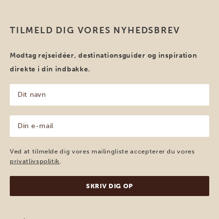
TILMELD DIG VORES NYHEDSBREV
Modtag rejseidéer, destinationsguider og inspiration
direkte i din indbakke.
Dit
navn
(Påkrævet)
Din
e-
mail
(Påkrævet)
Ved at tilmelde dig vores mailingliste accepterer du vores
privatlivspolitik
.