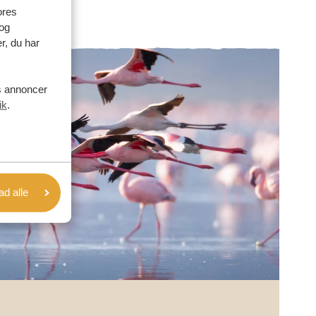
ores
og
r, du har
es annoncer
ik
.
lad alle