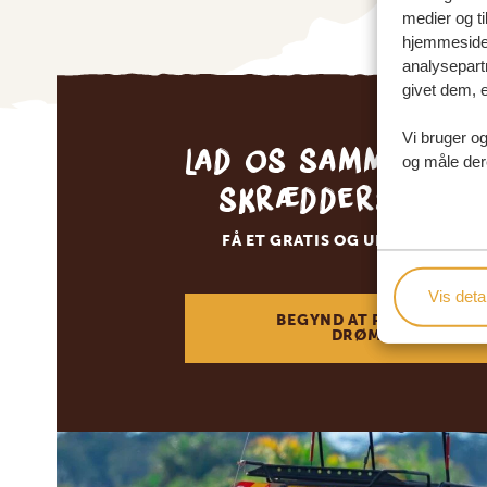
medier og ti
hjemmeside 
analysepart
givet dem, e
Vi bruger og
Lad os sammen sk
og måle der
skræddersyede 
FÅ ET GRATIS OG UFORPLIGTEN
Vis detal
BEGYND AT PLANLÆGGE 
DRØMMEREJSE