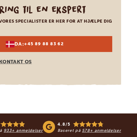
Ring til en ekspert
VORES SPECIALISTER ER HER FOR AT HJÆLPE DIG
DA:
+45 89 88 83 62
KONTAKT OS
4.8/5
på
933+ anmeldelser
Baseret på
578+ anmeldelser