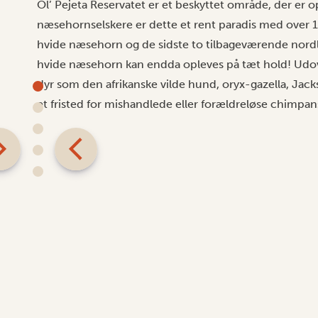
Ol’ Pejeta Reservatet er et beskyttet område, der er op
næsehornselskere er dette et rent paradis med over 
hvide næsehorn og de sidste to tilbageværende nordl
hvide næsehorn kan endda opleves på tæt hold! Udov
dyr som den afrikanske vilde hund, oryx-gazella, Jack
et fristed for mishandlede eller forældreløse chimpan