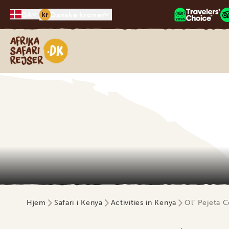
kr
DA
Danske kroner
Safari-rejser i Afrika
Hjem
Safari i Kenya
Activities in Kenya
Ol’ Pejeta 