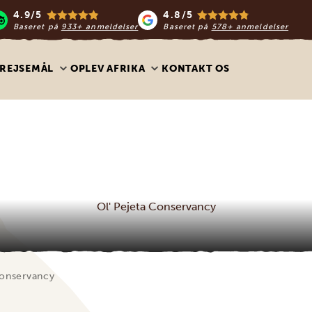
4.9/5
4.8/5
Baseret på
933+ anmeldelser
Baseret på
578+ anmeldelser
REJSEMÅL
OPLEV AFRIKA
KONTAKT OS
Ol' Pejeta Conservancy
Conservancy