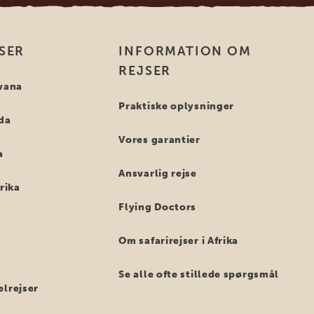
SER
INFORMATION OM
REJSER
swana
Praktiske oplysninger
nda
Vores garantier
a
Ansvarlig rejse
frika
Flying Doctors
Om safarirejser i Afrika
Se alle ofte stillede spørgsmål
elrejser