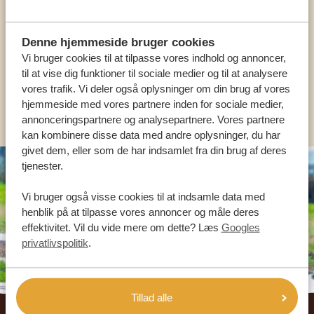
HJÆLPE DIG
Denne hjemmeside bruger cookies
Vi bruger cookies til at tilpasse vores indhold og annoncer,
DA:
+45 89 88 83 62
til at vise dig funktioner til sociale medier og til at analysere
vores trafik. Vi deler også oplysninger om din brug af vores
KONTAKT OS
hjemmeside med vores partnere inden for sociale medier,
annonceringspartnere og analysepartnere. Vores partnere
kan kombinere disse data med andre oplysninger, du har
givet dem, eller som de har indsamlet fra din brug af deres
tjenester.
Vi bruger også visse cookies til at indsamle data med
henblik på at tilpasse vores annoncer og måle deres
effektivitet. Vil du vide mere om dette? Læs
Googles
privatlivspolitik
.
Tillad alle
Footer