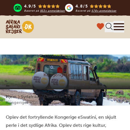
4.9/5
4.8/5
Baseret på
933+ anmeldelser
Baseret på
578+ anmeldelser
Safari-rejser i Afrika
Menu
Kongeriget eSwatini
Hjem
Sydafrika
Aktiviteter og ting at lave
Kongeriget eSwatini
Oplev det fortryllende Kongerige eSwatini, en skjult
perle i det sydlige Afrika. Oplev dets rige kultur,