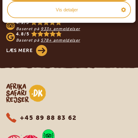
VORES REJSENDE ANBEFALER AFRIKA
Vis detaljer
SAFARIREJSER
4.9/5
Baseret på
933+ anmeldelser
4.8/5
Baseret på
578+ anmeldelser
LÆS MERE
Safari-rejser i Afrika
+45 89 88 83 62