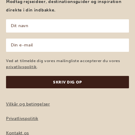
Modtag rejseidéer, destinationsguider og inspiration
direkte i din indbakke.
Dit
navn
(Påkrævet)
Din
e-
mail
(Påkrævet)
Ved at tilmelde dig vores mailingliste accepterer du vores
privatlivspolitik
.
Vilkår og betingelser
Privatlivspolitik
Kontakt os