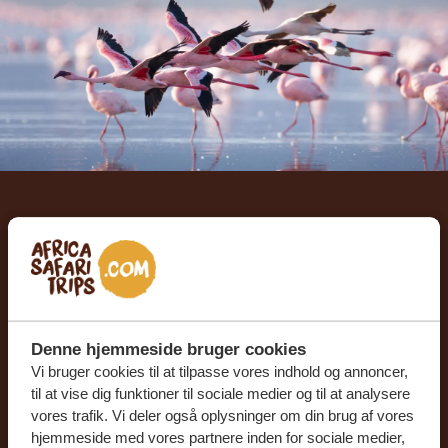
Lad os sammen skabe din
skræddersyede rejse
FÅ ET GRATIS OG UFORPLIGTENDE TILBUD
Denne hjemmeside bruger cookies
Vi bruger cookies til at tilpasse vores indhold og annoncer,
til at vise dig funktioner til sociale medier og til at analysere
BEGYND AT PLANLÆGGE DIN
DRØMMEREJSE
vores trafik. Vi deler også oplysninger om din brug af vores
hjemmeside med vores partnere inden for sociale medier,