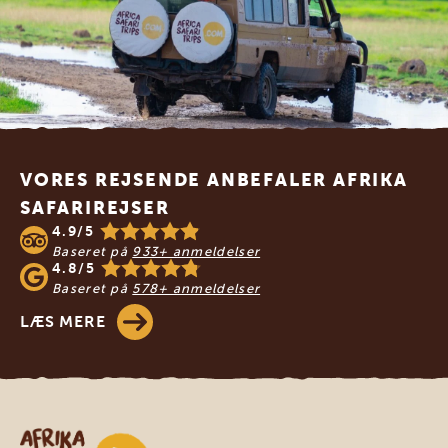
Footer
VORES REJSENDE ANBEFALER AFRIKA
SAFARIREJSER
4.9/5
Baseret på
933+ anmeldelser
4.8/5
Baseret på
578+ anmeldelser
LÆS MERE
Safari-rejser i Afrika