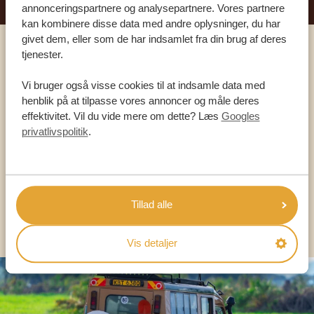
annonceringspartnere og analysepartnere. Vores partnere
kan kombinere disse data med andre oplysninger, du har
givet dem, eller som de har indsamlet fra din brug af deres
tjenester.
Ring til en ekspert
Vi bruger også visse cookies til at indsamle data med
henblik på at tilpasse vores annoncer og måle deres
VORES SPECIALISTER ER HER FOR AT
effektivitet. Vil du vide mere om dette? Læs
Googles
HJÆLPE DIG
privatlivspolitik
.
DA:
+45 89 88 83 62
Tillad alle
KONTAKT OS
Vis detaljer