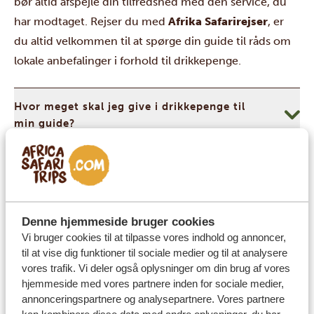
bør altid afspejle din tilfredshed med den service, du
har modtaget. Rejser du med
Afrika Safarirejser
, er
du altid velkommen til at spørge din guide til råds om
lokale anbefalinger i forhold til drikkepenge.
Hvor meget skal jeg give i drikkepenge til
min guide?
Hvor mange drikkepenge skal jeg give
personalet på lodgen?
Denne hjemmeside bruger cookies
Vi bruger cookies til at tilpasse vores indhold og annoncer,
Valuta og penge
til at vise dig funktioner til sociale medier og til at analysere
vores trafik. Vi deler også oplysninger om din brug af vores
Den
ugandiske shilling (UGX)
er Ugandas officielle
hjemmeside med vores partnere inden for sociale medier,
valuta og anvendes overalt i landet. Selvom mange
annonceringspartnere og analysepartnere. Vores partnere
hoteller, lodges og visse rejsearrangører accepterer