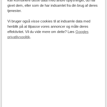
kan kombinere disse data med andre oplysninger, du har
amerikanske dollars
, betales daglige udgifter som
givet dem, eller som de har indsamlet fra din brug af deres
tjenester.
regel i ugandiske shillings.
Hvis du medbringer amerikanske dollars, skal du sikre
Vi bruger også visse cookies til at indsamle data med
dig, at sedlerne er
udstedt fra 2009 og frem
og er i
henblik på at tilpasse vores annoncer og måle deres
god stand, da ældre eller beskadigede sedler ofte ikke
effektivitet. Vil du vide mere om dette? Læs
Googles
privatlivspolitik
.
accepteres.
Hvor mange penge skal jeg tage med til
Uganda?
Kan jeg betale med kort i Uganda?
Sprog og kultur