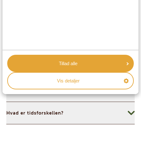
Inden du rejser til Uganda, er du måske nysgerrig efter
at lære mere om det lokale sprog, kulturen og
hverdagslivet. At kende til disse små, men vigtige,
detaljer giver din rejse en ekstra dimension og gør det
nemmere at komme i kontakt med de mennesker, du
møder undervejs.
Tillad alle
Hvilke sprog taler man i Uganda?
Vis detaljer
Er uganderne venlige?
Hvad er tidsforskellen?