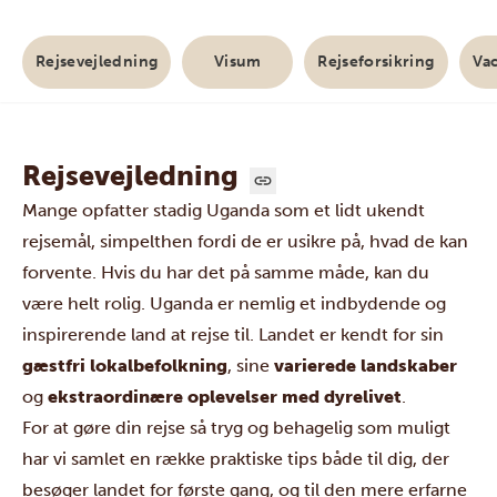
Rejsevejledning
Visum
Rejseforsikring
Va
Rejsevejledning
Mange opfatter stadig
Uganda
som et lidt ukendt
rejsemål, simpelthen fordi de er usikre på, hvad de kan
forvente. Hvis du har det på samme måde, kan du
være helt rolig. Uganda er nemlig et indbydende og
inspirerende land at rejse til. Landet er kendt for sin
gæstfri lokalbefolkning
, sine
varierede landskaber
og
ekstraordinære oplevelser med dyrelivet
.
For at gøre din rejse så tryg og behagelig som muligt
har vi samlet en række praktiske tips både til dig, der
besøger landet for første gang, og til den mere erfarne