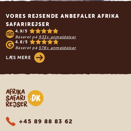
Footer
VORES REJSENDE ANBEFALER AFRIKA
SAFARIREJSER
4.9/5
Baseret på
933+ anmeldelser
4.8/5
Baseret på
578+ anmeldelser
LÆS MERE
Safari-rejser i Afrika
+45 89 88 83 62