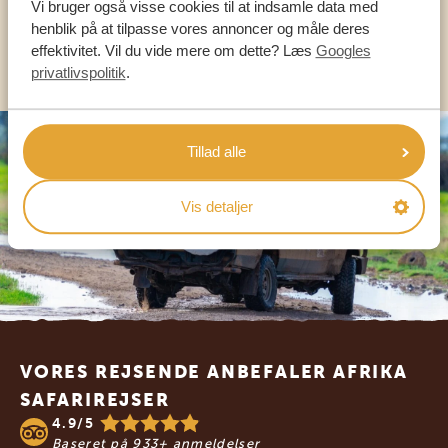
Vi bruger også visse cookies til at indsamle data med
henblik på at tilpasse vores annoncer og måle deres
KONTAKT OS
effektivitet. Vil du vide mere om dette? Læs
Googles
privatlivspolitik
.
Tillad alle
Vis detaljer
Footer
VORES REJSENDE ANBEFALER AFRIKA
SAFARIREJSER
4.9/5
Baseret på
933+ anmeldelser