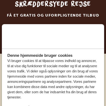
skræddersyede rejse
FÅ ET GRATIS OG UFORPLIGTENDE TILBUD
BEGYND AT PLANLÆGGE DIN
DRØMMEREJSE
Denne hjemmeside bruger cookies
Vi bruger cookies til at tilpasse vores indhold og annoncer,
Ring til en ekspert
til at vise dig funktioner til sociale medier og til at analysere
vores trafik. Vi deler også oplysninger om din brug af vores
hjemmeside med vores partnere inden for sociale medier,
VORES SPECIALISTER ER HER FOR AT
annonceringspartnere og analysepartnere. Vores partnere
HJÆLPE DIG
kan kombinere disse data med andre oplysninger, du har
givet dem, eller som de har indsamlet fra din brug af deres
tjenester.
DA:
+45 89 88 83 62