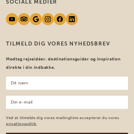
SOCIALE MEDIER
TILMELD DIG VORES NYHEDSBREV
Modtag rejseidéer, destinationsguider og inspiration
direkte i din indbakke.
Dit
navn
(Påkrævet)
Din
e-
mail
(Påkrævet)
Ved at tilmelde dig vores mailingliste accepterer du vores
privatlivspolitik
.