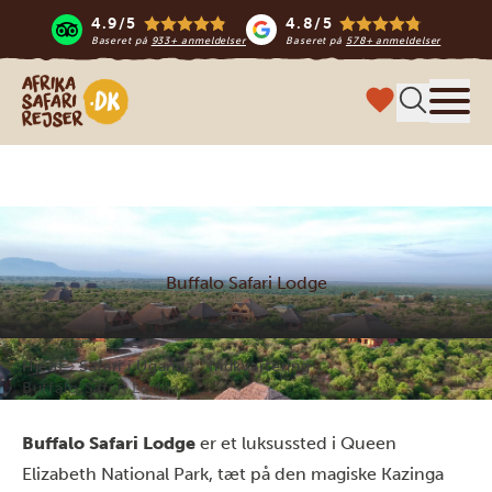
4.9/5
4.8/5
Baseret på
933+ anmeldelser
Baseret på
578+ anmeldelser
Safari-rejser i Afrika
Menu
Buffalo Safari Lodge
Hjem
Safari i Uganda
Indkvartering
Buffalo Safari Lodge
Buffalo Safari Lodge
er et luksussted i Queen
Elizabeth National Park, tæt på den magiske Kazinga