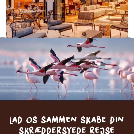
Lad os sammen skabe din
skræddersyede rejse