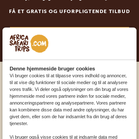
FÅ ET GRATIS OG UFORPLIGTENDE TILBUD
BEGYND AT PLANLÆGGE DIN
DRØMMEREJSE
Denne hjemmeside bruger cookies
Vi bruger cookies til at tilpasse vores indhold og annoncer,
Ring til en ekspert
til at vise dig funktioner til sociale medier og til at analysere
vores trafik. Vi deler også oplysninger om din brug af vores
hjemmeside med vores partnere inden for sociale medier,
VORES SPECIALISTER ER HER FOR AT
annonceringspartnere og analysepartnere. Vores partnere
HJÆLPE DIG
kan kombinere disse data med andre oplysninger, du har
givet dem, eller som de har indsamlet fra din brug af deres
tjenester.
DA:
+45 89 88 83 62
Vi bruger også visse cookies til at indsamle data med