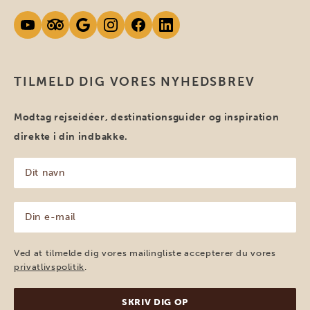
TILMELD DIG VORES NYHEDSBREV
Modtag rejseidéer, destinationsguider og inspiration
direkte i din indbakke.
Dit
navn
(Påkrævet)
Din
e-
mail
(Påkrævet)
Ved at tilmelde dig vores mailingliste accepterer du vores
privatlivspolitik
.