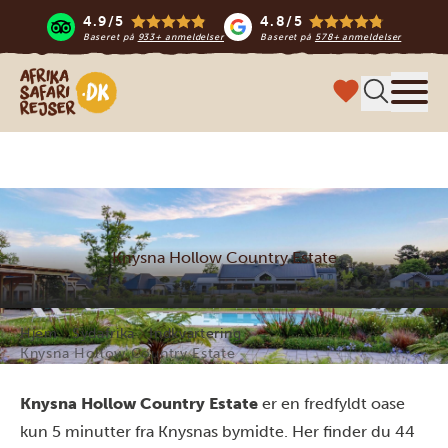
4.9/5
4.8/5
Baseret på
933+ anmeldelser
Baseret på
578+ anmeldelser
Safari-rejser i Afrika
Menu
Knysna Hollow Country Estate
Hjem
Sydafrika
Indkvartering
Knysna Hollow Country Estate
Knysna Hollow Country Estate
er en fredfyldt oase
kun 5 minutter fra Knysnas bymidte. Her finder du 44