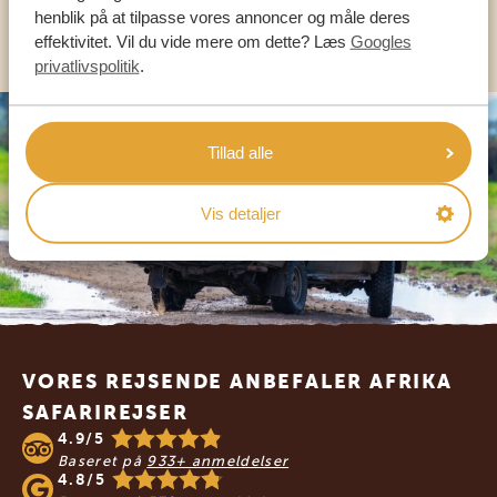
henblik på at tilpasse vores annoncer og måle deres
KONTAKT OS
effektivitet. Vil du vide mere om dette? Læs
Googles
privatlivspolitik
.
Tillad alle
Vis detaljer
Footer
VORES REJSENDE ANBEFALER AFRIKA
SAFARIREJSER
4.9/5
Baseret på
933+ anmeldelser
4.8/5