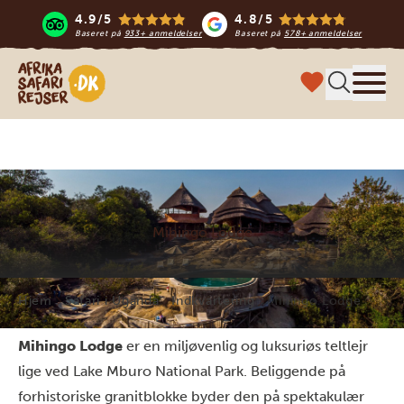
4.9/5
4.8/5
Baseret på
933+ anmeldelser
Baseret på
578+ anmeldelser
Safari-rejser i Afrika
Menu
Mihingo Lodge
Hjem
Safari i Uganda
Indkvartering
Mihingo Lodge
Mihingo Lodge
er en miljøvenlig og luksuriøs teltlejr
lige ved Lake Mburo National Park. Beliggende på
forhistoriske granitblokke byder den på spektakulær