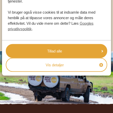
tjenester.
HJÆLPE DIG
Vi bruger også visse cookies til at indsamle data med
henblik på at tilpasse vores annoncer og måle deres
DA:
+45 89 88 83 62
effektivitet. Vil du vide mere om dette? Læs
Googles
privatlivspolitik
.
KONTAKT OS
Tillad alle
Vis detaljer
Footer