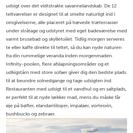
udsigt over det vidtstrakte savannelandskab. De 12
teltværelser er designet til at smelte naturligt ind i
omgivelserne, alle placeret på hævede træterrasser
under stråtage og udstyret med eget badeværelse med
varmt brusebad og skylletoilet. Tidlig morgen serveres
te eller kaffe direkte til teltet, så du kan nyde naturen
fra din rummelige veranda inden morgenmaden.
Infinity-poolen, flere afslapningsområder og et
udkigstårn med store sofaer giver dig den bedste plads
til at beundre solnedgange og tage udsigten ind.
Restauranten med udsigt til et vandhul og en saltplads,
er perfekt til at nyde lækker mad, mens du måske får
øje på bøfler, elandantiloper, impalaer, vortesvin,
bushbucks og zebraer.