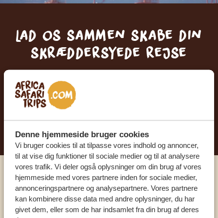
Lad os sammen skabe din
skræddersyede rejse
FÅ ET GRATIS OG UFORPLIGTENDE TILBUD
BEGYND AT PLANLÆGGE DIN
DRØMMEREJSE
Denne hjemmeside bruger cookies
Vi bruger cookies til at tilpasse vores indhold og annoncer,
til at vise dig funktioner til sociale medier og til at analysere
vores trafik. Vi deler også oplysninger om din brug af vores
hjemmeside med vores partnere inden for sociale medier,
Ring til en ekspert
annonceringspartnere og analysepartnere. Vores partnere
kan kombinere disse data med andre oplysninger, du har
givet dem, eller som de har indsamlet fra din brug af deres
VORES SPECIALISTER ER HER FOR AT