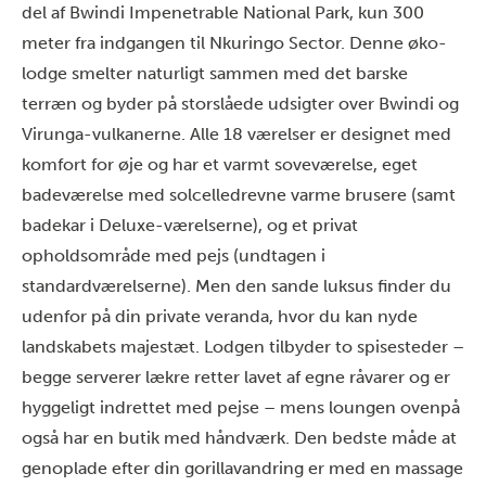
del af Bwindi Impenetrable National Park, kun 300
meter fra indgangen til Nkuringo Sector. Denne øko-
lodge smelter naturligt sammen med det barske
terræn og byder på storslåede udsigter over Bwindi og
Virunga-vulkanerne. Alle 18 værelser er designet med
komfort for øje og har et varmt soveværelse, eget
badeværelse med solcelledrevne varme brusere (samt
badekar i Deluxe-værelserne), og et privat
opholdsområde med pejs (undtagen i
standardværelserne). Men den sande luksus finder du
udenfor på din private veranda, hvor du kan nyde
landskabets majestæt. Lodgen tilbyder to spisesteder –
begge serverer lækre retter lavet af egne råvarer og er
hyggeligt indrettet med pejse – mens loungen ovenpå
også har en butik med håndværk. Den bedste måde at
genoplade efter din gorillavandring er med en massage