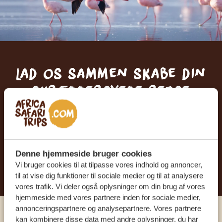
Lad os sammen skabe din
skræddersyede rejse
FÅ ET GRATIS OG UFORPLIGTENDE TILBUD
BEGYND AT PLANLÆGGE DIN
Denne hjemmeside bruger cookies
DRØMMEREJSE
Vi bruger cookies til at tilpasse vores indhold og annoncer,
til at vise dig funktioner til sociale medier og til at analysere
vores trafik. Vi deler også oplysninger om din brug af vores
hjemmeside med vores partnere inden for sociale medier,
annonceringspartnere og analysepartnere. Vores partnere
kan kombinere disse data med andre oplysninger, du har