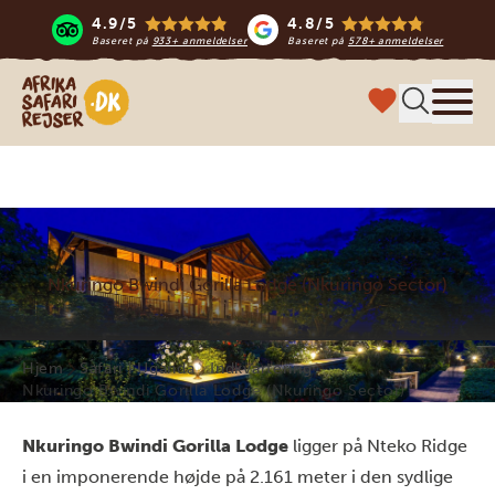
4.9/5
4.8/5
Baseret på
933+ anmeldelser
Baseret på
578+ anmeldelser
Safari-rejser i Afrika
Menu
Nkuringo Bwindi Gorilla Lodge (Nkuringo Sector)
Hjem
Safari i Uganda
Indkvartering
Nkuringo Bwindi Gorilla Lodge (Nkuringo Sector)
Nkuringo Bwindi Gorilla Lodge
ligger på Nteko Ridge
i en imponerende højde på 2.161 meter i den sydlige