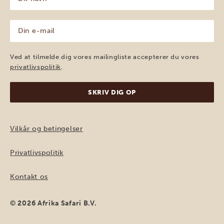
navn
(Påkrævet)
Din
e-
mail
(Påkrævet)
Ved at tilmelde dig vores mailingliste accepterer du vores
privatlivspolitik
.
Vilkår og betingelser
Privatlivspolitik
Kontakt os
© 2026 Afrika Safari B.V.