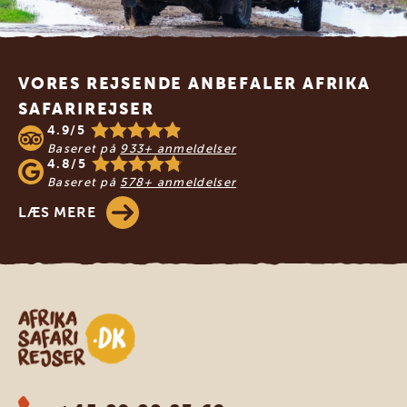
Footer
VORES REJSENDE ANBEFALER AFRIKA
SAFARIREJSER
4.9/5
Baseret på
933+ anmeldelser
4.8/5
Baseret på
578+ anmeldelser
LÆS MERE
Safari-rejser i Afrika