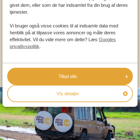
Ring til en ekspert
givet dem, eller som de har indsamlet fra din brug af deres
tjenester.
VORES SPECIALISTER ER HER FOR AT
Vi bruger også visse cookies til at indsamle data med
HJÆLPE DIG
henblik på at tilpasse vores annoncer og måle deres
effektivitet. Vil du vide mere om dette? Læs
Googles
privatlivspolitik
.
DA:
+45 89 88 83 62
KONTAKT OS
Tillad alle
Vis detaljer