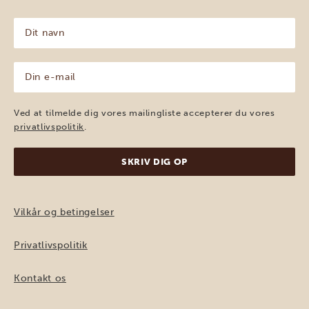
Dit
navn
(Påkrævet)
Din
e-
mail
(Påkrævet)
Ved at tilmelde dig vores mailingliste accepterer du vores
privatlivspolitik
.
Vilkår og betingelser
Privatlivspolitik
Kontakt os