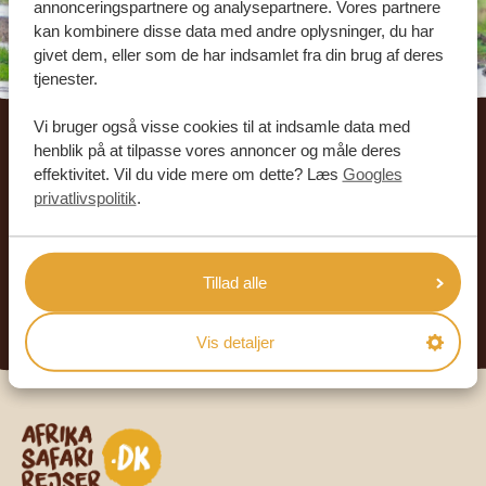
annonceringspartnere og analysepartnere. Vores partnere
kan kombinere disse data med andre oplysninger, du har
givet dem, eller som de har indsamlet fra din brug af deres
tjenester.
Footer
Vi bruger også visse cookies til at indsamle data med
henblik på at tilpasse vores annoncer og måle deres
VORES REJSENDE ANBEFALER AFRIKA
effektivitet. Vil du vide mere om dette? Læs
Googles
SAFARIREJSER
privatlivspolitik
.
4.9/5
Baseret på
933+ anmeldelser
4.8/5
Baseret på
578+ anmeldelser
Tillad alle
LÆS MERE
Vis detaljer
Safari-rejser i Afrika