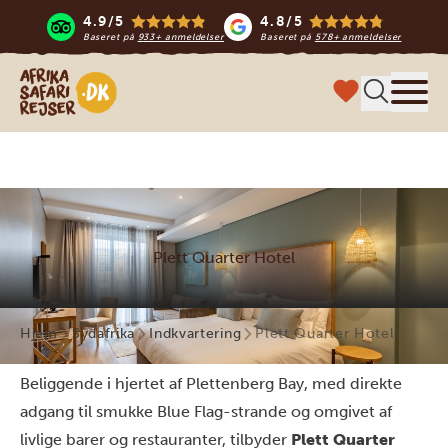
4.9/5
4.8/5
Baseret på
933+ anmeldelser
Baseret på
578+ anmeldelser
Safari-rejser i Afrika
Menu
Plett Quarter Hotel
Hjem
Sydafrika
Indkvartering
Plett Quarter Hotel
Beliggende i hjertet af Plettenberg Bay, med direkte
adgang til smukke Blue Flag-strande og omgivet af
livlige barer og restauranter, tilbyder
Plett Quarter