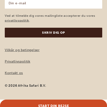
Din
e-
mail
(Påkrævet)
Ved at tilmelde dig vores mailingliste accepterer du vores
privatlivspolitik
.
Vilkår og betingelser
Privatlivspolitik
Kontakt os
© 2026 Afrika Safari B.V.
START DIN REJSE