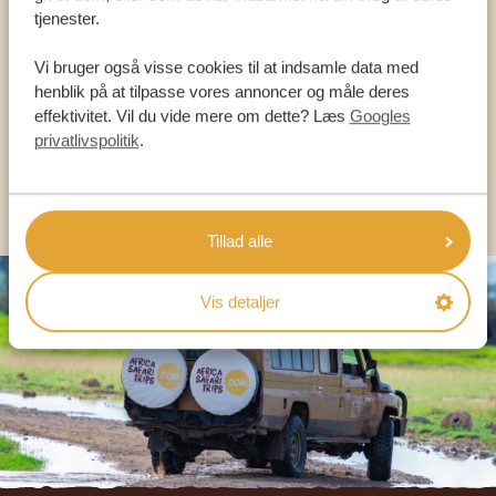
VORES SPECIALISTER ER HER FOR AT
tjenester.
HJÆLPE DIG
Vi bruger også visse cookies til at indsamle data med
henblik på at tilpasse vores annoncer og måle deres
effektivitet. Vil du vide mere om dette? Læs
Googles
DA:
+45 89 88 83 62
privatlivspolitik
.
KONTAKT OS
Tillad alle
Vis detaljer