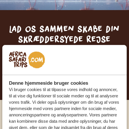
Lad os sammen skabe din
skræddersyede rejse
FÅ ET GRATIS OG UFORPLIGTENDE TILBUD
BEGYND AT PLANLÆGGE DIN
DRØMMEREJSE
Denne hjemmeside bruger cookies
Vi bruger cookies til at tilpasse vores indhold og annoncer,
til at vise dig funktioner til sociale medier og til at analysere
vores trafik. Vi deler også oplysninger om din brug af vores
hjemmeside med vores partnere inden for sociale medier,
Ring til en ekspert
annonceringspartnere og analysepartnere. Vores partnere
kan kombinere disse data med andre oplysninger, du har
givet dem, eller som de har indsamlet fra din brug af deres