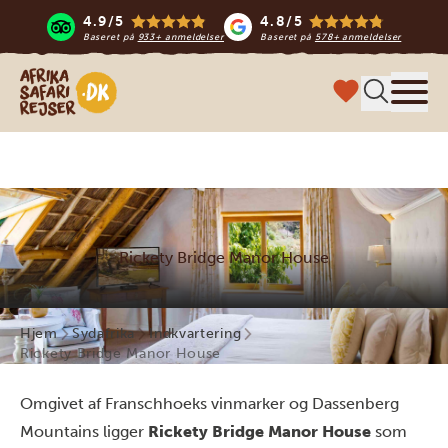
4.9/5
4.8/5
Baseret på
933+ anmeldelser
Baseret på
578+ anmeldelser
Safari-rejser i Afrika
Menu
Rickety Bridge Manor House
Hjem
Sydafrika
Indkvartering
Rickety Bridge Manor House
Omgivet af Franschhoeks vinmarker og Dassenberg
Mountains ligger
Rickety Bridge Manor House
som