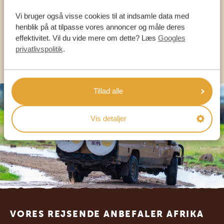
Vi bruger også visse cookies til at indsamle data med
DA:
+45 89 88 83 62
henblik på at tilpasse vores annoncer og måle deres
effektivitet. Vil du vide mere om dette? Læs
Googles
privatlivspolitik
.
KONTAKT OS
Tillad alle
Vis detaljer
Footer
VORES REJSENDE ANBEFALER AFRIKA