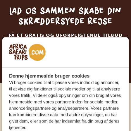
Lad os sammen skabe din
skræddersyede rejse
FÅ ET GRATIS OG UFORPLIGTENDE TILBUD
BEGYND AT PLANLÆGGE DIN
DRØMMEREJSE
Denne hjemmeside bruger cookies
Vi bruger cookies til at tilpasse vores indhold og annoncer,
til at vise dig funktioner til sociale medier og til at analysere
vores trafik. Vi deler også oplysninger om din brug af vores
Ring til en ekspert
hjemmeside med vores partnere inden for sociale medier,
annonceringspartnere og analysepartnere. Vores partnere
kan kombinere disse data med andre oplysninger, du har
VORES SPECIALISTER ER HER FOR AT
givet dem, eller som de har indsamlet fra din brug af deres
HJÆLPE DIG
tjenester.