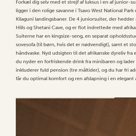
Forkæl dig selv med et strejf af luksus i en af junior-s
ligger i den rolige savanne i Tsavo West National Par
Kilaguni landingsbaner. De 4 juniorsuiter, der hedde
Hills og Shetani Cave, og er flot indrettede med afr
Suiterne har en kingsize-seng, en separat opholdsst
sovesofa (til børn, hvis det er nødvendigt), samt et 
håndvaske. Nyd udsigten til det afrikanske dyreliv fra
du nyder en forfriskende drink fra minibaren og lader t
inkluderer fuld pension (tre måltider), og du har fri a
får du optimal komfort og ren afslapning i en elegant