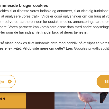
emmeside bruger cookies
kies til at tilpasse vores indhold og annoncer, til at vise dig funktioner
l at analysere vores trafik. Vi deler også oplysninger om din brug af v
med vores partnere inden for sociale medier, annonceringspartnere 
nere. Vores partnere kan kombinere disse data med andre oplysninge
ller som de har indsamlet fra din brug af deres tjenester.
så visse cookies til at indsamle data med henblik på at tilpasse vor
es effektivitet. Vil du vide mere om dette? Læs
Googles privatlivspolit
abe din
rejse
DE TILBUD
jer
Til
DIN