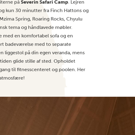
uiterne på
Severin Safari Camp
. Lejren
k og kun 30 minutter fra Finch Hattons og
r Mzima Spring, Roaring Rocks, Chyulu
ikansk tema og håndlavede møbler.
ue med en komfortabel sofa og en
stort badeværelse med to separate
 en liggestol på din egen veranda, mens
iden glide stille af sted. Opholdet
dgang til fitnesscenteret og poolen. Her
 atmosfære!