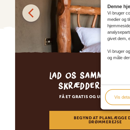
Denne hj
Vi bruger coo
medier og ti
hjemmeside 
analysepart
givet dem, e
Vi bruger og
og måle der
Lad os sammen sk
skræddersyede 
FÅ ET GRATIS OG UFORPLIGTEN
Vis detal
BEGYND AT PLANLÆGGE 
DRØMMEREJSE