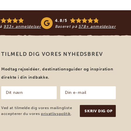
4.8/5
på
933+ anmeldelser
Baseret på
578+ anmeldelser
TILMELD DIG VORES NYHEDSBREV
Modtag rejseidéer, destinationsguider og inspiration
direkte i din indbakke.
Dit
Din
navn
e-
mail
(Påkrævet)
(Påkrævet)
Ved at tilmelde dig vores mailingliste
accepterer du vores
privatlivspolitik
.