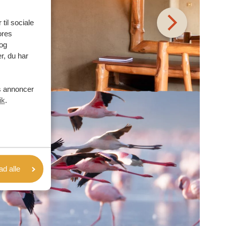
 til sociale
ores
og
r, du har
es annoncer
ik
.
lad alle