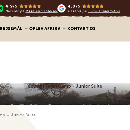
4.9/5
4.8/5
Baseret på
933+ anmeldelser
Baseret på
578+ anmeldelser
REJSEMÅL
OPLEV AFRIKA
KONTAKT OS
Severin Safari Camp - Junior Suite
amp – Junior Suite