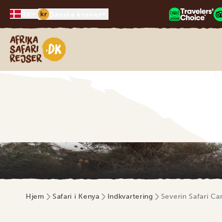
kr
DA
Danske kroner
Safari-rejser i Afrika
Hjem
Safari i Kenya
Indkvartering
Severin Safari C