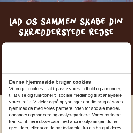
Lad os sammen skabe din
skræddersyede rejse
FÅ ET GRATIS OG UFORPLIGTENDE TILBUD
BEGYND AT PLANLÆGGE DIN
DRØMMEREJSE
Denne hjemmeside bruger cookies
Vi bruger cookies til at tilpasse vores indhold og annoncer,
til at vise dig funktioner til sociale medier og til at analysere
vores trafik. Vi deler også oplysninger om din brug af vores
hjemmeside med vores partnere inden for sociale medier,
Ring til en ekspert
annonceringspartnere og analysepartnere. Vores partnere
kan kombinere disse data med andre oplysninger, du har
givet dem, eller som de har indsamlet fra din brug af deres
VORES SPECIALISTER ER HER FOR AT