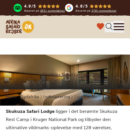
4.9/5
4.8/5
Baseret på
933+ anmeldelser
Baseret på
578+ anmeldelser
Safari-rejser i Afrika
Menu
Skukuza Safari Lodge
Hjem
Sydafrika
Indkvartering
Skukuza Safari Lodge
Skukuza Safari Lodge
ligger i det berømte Skukuza
Rest Camp i Kruger National Park og tilbyder den
ultimative vildmarks-oplevelse med 128 værelser,