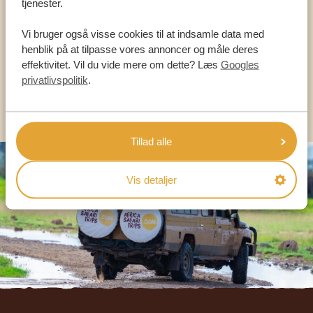
tjenester.
HJÆLPE DIG
Vi bruger også visse cookies til at indsamle data med
henblik på at tilpasse vores annoncer og måle deres
DA:
+45 89 88 83 62
effektivitet. Vil du vide mere om dette? Læs
Googles
privatlivspolitik
.
KONTAKT OS
Tillad alle
Vis detaljer
Footer