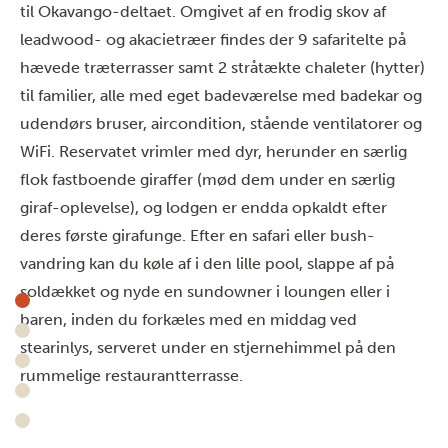
til Okavango-deltaet. Omgivet af en frodig skov af
leadwood- og akacietræer findes der 9 safaritelte på
hævede træterrasser samt 2 stråtækte chaleter (hytter)
til familier, alle med eget badeværelse med badekar og
udendørs bruser, aircondition, stående ventilatorer og
WiFi. Reservatet vrimler med dyr, herunder en særlig
flok fastboende giraffer (mød dem under en særlig
giraf-oplevelse), og lodgen er endda opkaldt efter
deres første girafunge. Efter en safari eller bush-
vandring kan du køle af i den lille pool, slappe af på
soldækket og nyde en sundowner i loungen eller i
baren, inden du forkæles med en middag ved
stearinlys, serveret under en stjernehimmel på den
rummelige restaurantterrasse.