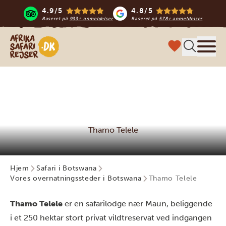
4.9/5
4.8/5
Baseret på
933+ anmeldelser
Baseret på
578+ anmeldelser
Safari-rejser i Afrika
Menu
Thamo Telele
Hjem
Safari i Botswana
Vores overnatningssteder i Botswana
Thamo Telele
Thamo Telele
er en safarilodge nær Maun, beliggende
i et 250 hektar stort privat vildtreservat ved indgangen