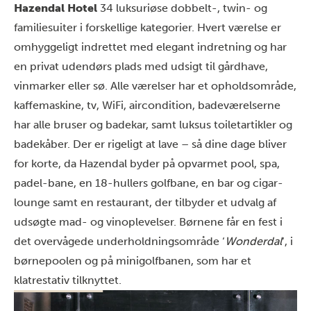
Hazendal Hotel
34 luksuriøse dobbelt-, twin- og
familiesuiter i forskellige kategorier. Hvert værelse er
omhyggeligt indrettet med elegant indretning og har
en privat udendørs plads med udsigt til gårdhave,
vinmarker eller sø. Alle værelser har et opholdsområde,
kaffemaskine, tv, WiFi, aircondition, badeværelserne
har alle bruser og badekar, samt luksus toiletartikler og
badekåber. Der er rigeligt at lave – så dine dage bliver
for korte, da Hazendal byder på opvarmet pool, spa,
padel-bane, en 18-hullers golfbane, en bar og cigar-
lounge samt en restaurant, der tilbyder et udvalg af
udsøgte mad- og vinoplevelser. Børnene får en fest i
det overvågede underholdningsområde ‘
Wonderdal
‘, i
børnepoolen og på minigolfbanen, som har et
klatrestativ tilknyttet.