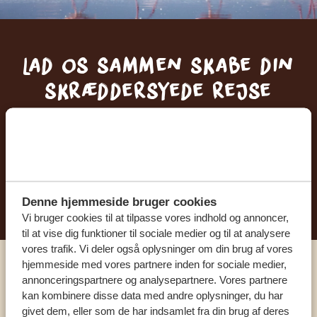
Lad os sammen skabe din
skræddersyede rejse
FÅ ET GRATIS OG UFORPLIGTENDE TILBUD
BEGYND AT PLANLÆGGE DIN
DRØMMEREJSE
Denne hjemmeside bruger cookies
Vi bruger cookies til at tilpasse vores indhold og annoncer,
til at vise dig funktioner til sociale medier og til at analysere
vores trafik. Vi deler også oplysninger om din brug af vores
hjemmeside med vores partnere inden for sociale medier,
Ring til en ekspert
annonceringspartnere og analysepartnere. Vores partnere
kan kombinere disse data med andre oplysninger, du har
givet dem, eller som de har indsamlet fra din brug af deres