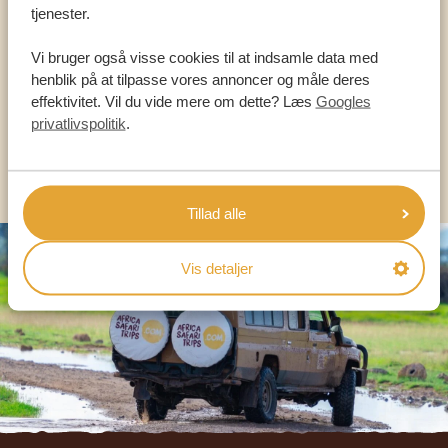
VORES SPECIALISTER ER HER FOR AT
tjenester.
HJÆLPE DIG
Vi bruger også visse cookies til at indsamle data med
henblik på at tilpasse vores annoncer og måle deres
effektivitet. Vil du vide mere om dette? Læs
Googles
DA:
+45 89 88 83 62
privatlivspolitik
.
KONTAKT OS
Tillad alle
Vis detaljer
Footer