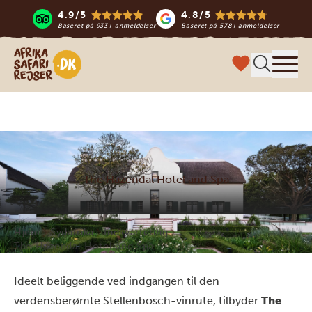
4.9/5
4.8/5
Baseret på
933+ anmeldelser
Baseret på
578+ anmeldelser
Safari-rejser i Afrika
Menu
The Hazendal Hotel and Spa
Hjem
Sydafrika
Indkvartering
The Hazendal Hotel and Spa
Ideelt beliggende ved indgangen til den
verdensberømte Stellenbosch-vinrute, tilbyder
The