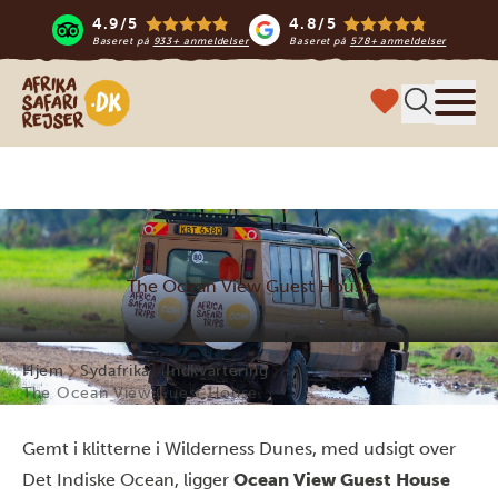
4.9/5
4.8/5
Baseret på
933+ anmeldelser
Baseret på
578+ anmeldelser
Safari-rejser i Afrika
Menu
The Ocean View Guest House
Hjem
Sydafrika
Indkvartering
The Ocean View Guest House
Gemt i klitterne i Wilderness Dunes, med udsigt over
Det Indiske Ocean, ligger
Ocean View Guest House