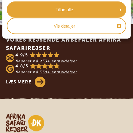
Tillad alle
Vis detaljer
Footer
VORES REJSENDE ANBEFALER AFRIKA
SAFARIREJSER
4.9/5
Baseret på
933+ anmeldelser
4.8/5
Baseret på
578+ anmeldelser
LÆS MERE
Safari-rejser i Afrika