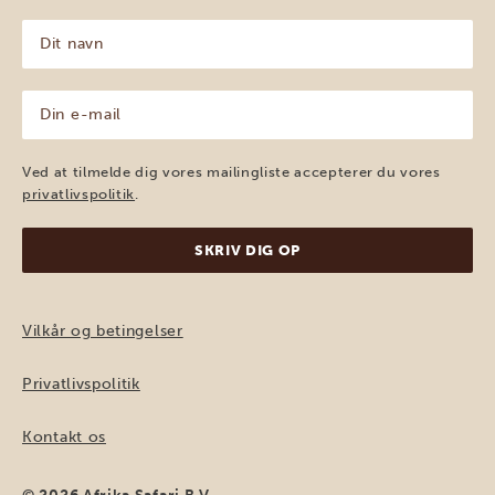
Dit
navn
(Påkrævet)
Din
e-
mail
(Påkrævet)
Ved at tilmelde dig vores mailingliste accepterer du vores
privatlivspolitik
.
Vilkår og betingelser
Privatlivspolitik
Kontakt os