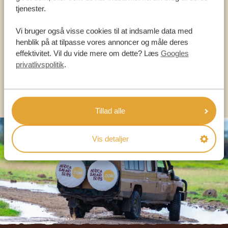
VORES SPECIALISTER ER HER FOR AT
tjenester.
HJÆLPE DIG
Vi bruger også visse cookies til at indsamle data med
henblik på at tilpasse vores annoncer og måle deres
effektivitet. Vil du vide mere om dette? Læs
Googles
DA:
+45 89 88 83 62
privatlivspolitik
.
KONTAKT OS
Tillad alle
Vis detaljer