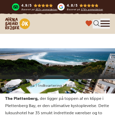
4.9/5
4.8/5
Baseret på
933+ anmeldelser
Baseret på
578+ anmeldelser
Safari-rejser i Afrika
Menu
The Plettenberg
Hjem
Sydafrika
Indkvartering
The Plettenberg
The Plettenberg,
der ligger på toppen af en klippe i
Plettenberg Bay, er den ultimative kystoplevelse. Dette
luksushotel har 35 smukt indrettede værelser og to