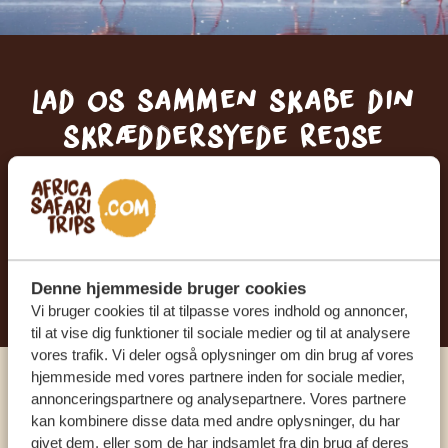
Lad os sammen skabe din
skræddersyede rejse
FÅ ET GRATIS OG UFORPLIGTENDE TILBUD
BEGYND AT PLANLÆGGE DIN
DRØMMEREJSE
Denne hjemmeside bruger cookies
Vi bruger cookies til at tilpasse vores indhold og annoncer,
til at vise dig funktioner til sociale medier og til at analysere
vores trafik. Vi deler også oplysninger om din brug af vores
hjemmeside med vores partnere inden for sociale medier,
Ring til en ekspert
annonceringspartnere og analysepartnere. Vores partnere
kan kombinere disse data med andre oplysninger, du har
givet dem, eller som de har indsamlet fra din brug af deres