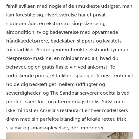
familievillaer, med nogle af de smukkeste udsigter, man
kan forestille sig. Hvert værelse har et privat
siddeområde, en ekstra stor king-size seng,
aircondition, tv og badeværelse med opvarmede
håndklædetørrere, badekåber, slippers og kvalitets
toiletartikler. Andre gennemtænkte ekstraudstyr er en
Nespresso-maskine, en minibar med alt, hvad du
behøver, og en gratis flaske vin ved ankomst. To
forfriskende pools, et lækkert spa og et fitnesscenter vil
holde dig beskæftiget mellem udflugter og
seværdigheder, og The Sandbar serverer cocktails ved
poolen, samt for- og eftermiddagsdrinks. Sidst men
ikke mindst er Amelia’s restaurant enhver madelskers
drøm med sin perfekte blanding af lokale retter, frisk
skaldyr og smagsoplevelser, der imponerer.