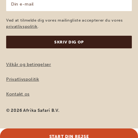
Din
e-
mail
(Påkrævet)
Ved at tilmelde dig vores mailingliste accepterer du vores
privatlivspolitik
.
Vilkår og betingelser
Privatlivspolitik
Kontakt os
© 2026 Afrika Safari B.V.
START DIN REJSE