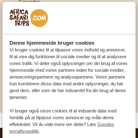
Geparder
Hyæner
Giraffer
Mere end 480 fuglearter
FAKTA OM KIDEPO VALLEY NATIONAL PARK
Denne hjemmeside bruger cookies
Vi bruger cookies til at tilpasse vores indhold og annoncer,
parken blev etableret i 1958 og har en størrelse
til at vise dig funktioner til sociale medier og til at analysere
på 1.442 kvadratkilometer
vores trafik. Vi deler også oplysninger om din brug af vores
den grænser op til Sydsudan og Kenya
hjemmeside med vores partnere inden for sociale medier,
annonceringspartnere og analysepartnere. Vores partnere
den er hjemsted for fire af The Big Five
kan kombinere disse data med andre oplysninger, du har
(leopard, løve, bøffel og elefant)
givet dem, eller som de har indsamlet fra din brug af deres
det er muligt at tage på aftensafari
tjenester.
Vi bruger også visse cookies til at indsamle data med
henblik på at tilpasse vores annoncer og måle deres
effektivitet. Vil du vide mere om dette? Læs
Googles
privatlivspolitik
.