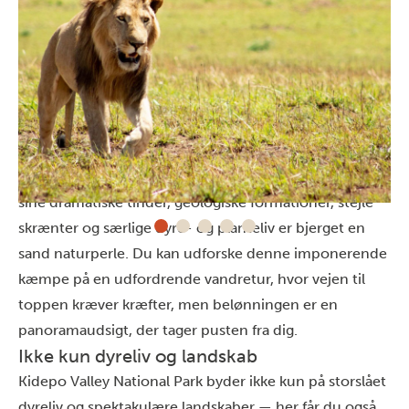
Mount Moroto
Mount Moroto er en 3.000 meter høj, inaktiv vulkan,
der majestætisk troner over Karamoja-regionen. Med
sine dramatiske tinder, geologiske formationer, stejle
skrænter og særlige dyre- og planteliv er bjerget en
sand naturperle. Du kan udforske denne imponerende
kæmpe på en udfordrende vandretur, hvor vejen til
toppen kræver kræfter, men belønningen er en
panoramaudsigt, der tager pusten fra dig.
Ikke kun dyreliv og landskab
Kidepo Valley National Park byder ikke kun på storslået
dyreliv og spektakulære landskaber — her får du også