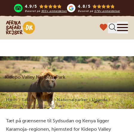
4.9/5
4.8/5
Baseret på
933+ anmeldelser
Baseret på
578+ anmeldelser
Safari-rejser i Afrika
Menu
Kidepo Valley National Park
Hjem
Safari i Uganda
Nationalparker i Uganda
Kidepo Valley National Park
Tæt på grænserne til Sydsudan og Kenya ligger
Karamoja-regionen, hjemsted for Kidepo Valley