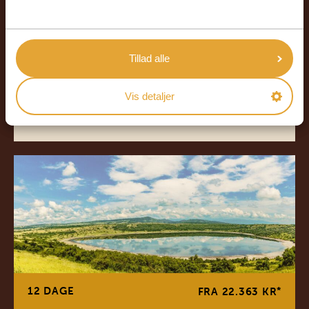
14-DAGES EVENTYR - SAVANNE, VILDE
DYR, EVENTYR PÅ NILEN
Service døgnet rundt
Tillad alle
Alle indkvarteringer
Vis detaljer
LÆS MERE
12 DAGE
*
FRA 22.363 KR