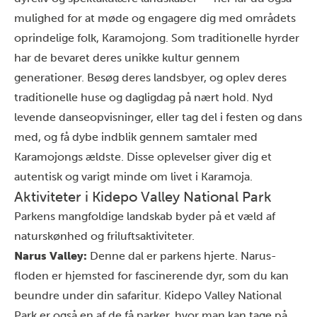
mulighed for at møde og engagere dig med områdets
oprindelige folk, Karamojong. Som traditionelle hyrder
har de bevaret deres unikke kultur gennem
generationer. Besøg deres landsbyer, og oplev deres
traditionelle huse og dagligdag på nært hold. Nyd
levende danseopvisninger, eller tag del i festen og dans
med, og få dybe indblik gennem samtaler med
Karamojongs ældste. Disse oplevelser giver dig et
autentisk og varigt minde om livet i Karamoja.
Aktiviteter i Kidepo Valley National Park
Parkens mangfoldige landskab byder på et væld af
naturskønhed og friluftsaktiviteter.
Narus Valley:
Denne dal er parkens hjerte. Narus-
floden er hjemsted for fascinerende dyr, som du kan
beundre under din safaritur. Kidepo Valley National
Park er også en af de få parker, hvor man kan tage på