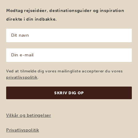
Modtag rejseidéer, destinationsguider og inspiration
direkte i din indbakke.
Dit
navn
(Påkrævet)
Din
e-
mail
(Påkrævet)
Ved at tilmelde dig vores mailingliste accepterer du vores
privatlivspolitik
.
Vilkår og betingelser
Privatlivspolitik