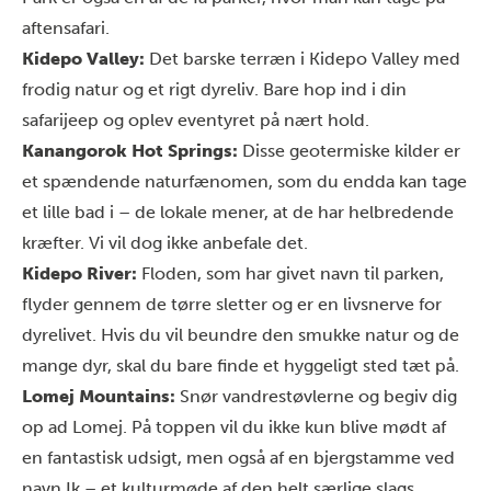
aftensafari.
Kidepo Valley:
Det barske terræn i Kidepo Valley med
frodig natur og et rigt dyreliv. Bare hop ind i din
safarijeep og oplev eventyret på nært hold.
Kanangorok Hot Springs:
Disse geotermiske kilder er
et spændende naturfænomen, som du endda kan tage
et lille bad i – de lokale mener, at de har helbredende
kræfter. Vi vil dog ikke anbefale det.
Kidepo River:
Floden, som har givet navn til parken,
flyder gennem de tørre sletter og er en livsnerve for
dyrelivet. Hvis du vil beundre den smukke natur og de
mange dyr, skal du bare finde et hyggeligt sted tæt på.
Lomej Mountains:
Snør vandrestøvlerne og begiv dig
op ad Lomej. På toppen vil du ikke kun blive mødt af
en fantastisk udsigt, men også af en bjergstamme ved
navn Ik – et kulturmøde af den helt særlige slags.