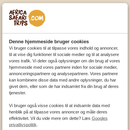
Kruger National Park er en enorm park, der er kendt
for sit rige dyreliv og sin store variation af arter. Her
findes en dyb historie – med menneskelige rester,
der går helt tilbage til for en million år siden. Her
kan du møde verdens ældste folk, San-folket, og
Denne hjemmeside bruger cookies
høre, hvordan de har bevaret deres traditioner og
Vi bruger cookies til at tilpasse vores indhold og annoncer,
kultur gennem tusindvis af år! Men der er også
til at vise dig funktioner til sociale medier og til at analysere
andre oprindelige stammer, du kan møde, for
vores trafik. Vi deler også oplysninger om din brug af vores
eksempel Ndebele, Pedi, Shangaan Tsonga, Venda,
hjemmeside med vores partnere inden for sociale medier,
Xhosa eller den velkendte Zulu-stamme, som også
annonceringspartnere og analysepartnere. Vores partnere
kaldes “himlens folk”. De er kendt for Shaka Zulus
kan kombinere disse data med andre oplysninger, du har
store rige og er i dag den største etniske gruppe i
givet dem, eller som de har indsamlet fra din brug af deres
Sydafrika med over en million mennesker. Når du
tjenester.
møder dem, vil du lære om deres historie, mad,
Vi bruger også visse cookies til at indsamle data med
traditionelle tøj og krigerfærdigheder.
henblik på at tilpasse vores annoncer og måle deres
MEST ALMINDELIGE DYR
effektivitet. Vil du vide mere om dette? Læs
Googles
Leoparder
privatlivspolitik
.