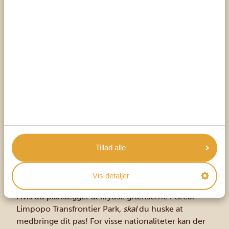
Blå gnuer
Zebraer
FAKTA OM KRUGER NATIONAL PARK
Kruger National Park dækker et område på 2
millioner hektar, hvilket gør den til den største
nationalpark inden for Sydafrikas grænser
hjemsted for The Big Five
og
The Big Six, som er
unik for Kruger National Park
udnævnt til Kruger National Park i 1926
opkaldt efter Paul Kruger, en hollandsk migrant,
Tillad alle
som blev præsident for Transvaal-republikken
og lagde grunden til apartheid i Sydafrika
Vis detaljer
TIPS TIL REJSEN
Hvis du planlægger at krydse grænserne i Great
Limpopo Transfrontier Park,
skal
du huske at
medbringe dit pas! For visse nationaliteter kan der