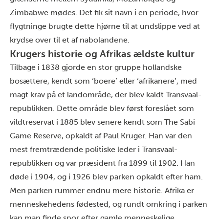
Zimbabwe mødes. Det fik sit navn i en periode, hvor
flygtninge brugte dette hjørne til at undslippe ved at
krydse over til et af nabolandene.
Krugers historie og Afrikas ældste kultur
Tilbage i 1838 gjorde en stor gruppe hollandske
bosættere, kendt som ‘boere’ eller ‘afrikanere’, med
magt krav på et landområde, der blev kaldt Transvaal-
republikken. Dette område blev først foreslået som
vildtreservat i 1885 blev senere kendt som The Sabi
Game Reserve, opkaldt af Paul Kruger. Han var den
mest fremtrædende politiske leder i Transvaal-
republikken og var præsident fra 1899 til 1902. Han
døde i 1904, og i 1926 blev parken opkaldt efter ham.
Men parken rummer endnu mere historie. Afrika er
menneskehedens fødested, og rundt omkring i parken
kan man finde spor efter gamle menneskelige