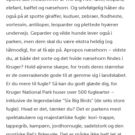
elefant, bøffel og næsehorn. Og selvfølgelig håber du
også på at spotte giraffer, kuduer, zebraer, flodheste,
vortesvin, antiloper, leoparder og plettede hyæner
undervejs. Geparder og vilde hunde lever også i
parken, men dem skal du være ekstra heldig (og
tålmodig), for at få øje på. Apropos næsehorn – vidste
du, at både det sorte og det hvide næsehorn findes i
Kruger? Hold øjnene skarpe, for trods deres størrelse
er de overraskende gode til at gemme sig i landskabet.
Er du mere til fugle? Så kan du godt glæde dig, for
Kruger National Park huser over 500 fuglearter –
inklusive de legendariske “Six Big Birds” (de seks store
fugle). Hvad er det, tænker du? Det er parkens mest
spektakulære og majestætiske fugle: kori-trappe,
lappegrib, kampørn, jordhornugle, sadelstork og den
mystiske Pel’s fiskeugle. Det er måske ikke helt let at