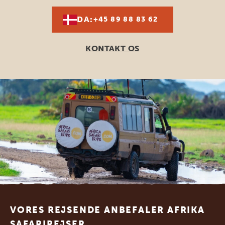
DA:
+45 89 88 83 62
KONTAKT OS
Footer
VORES REJSENDE ANBEFALER AFRIKA
SAFARIREJSER