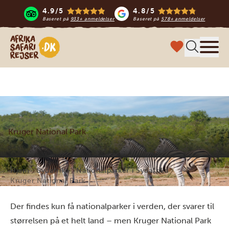
4.9/5
4.8/5
Baseret på
933+ anmeldelser
Baseret på
578+ anmeldelser
Safari-rejser i Afrika
Menu
Kruger National Park
Hjem
Sydafrika
Nationalparker i Sydafrika
Kruger National Park
Der findes kun få nationalparker i verden, der svarer til
størrelsen på et helt land – men Kruger National Park