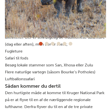
Aktiviteter i Kruger National Park
Fordi denne park er enorm og har dusinvis af lodges og
etablerede faciliteter, tilbyder parken en bred vifte af
aktiviteter. Der er selvfølgelig de traditionelle safariture
(dag eller aften), men der er mere;
Fugleture
Safari til fods
Besøg lokale stammer som San, Xhosa eller Zulu
Flere naturlige vartegn (såsom Bourke’s Potholes)
Luftballonssafari
Sådan kommer du dertil
Den hurtigste måde at
komme til Kruger National Park
på er at flyve til en af de nærliggende regionale
lufthavne. Derfra flyver du til en af de tre private