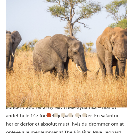
Mød The Big Five – og parkens seks
majestætiske fugle
Kruger National Park har en af de tætteste
koncentrationer af dyreliv i hele Sydafrika – blandt
andet hele 147 forskellige pattedyrarter. En safaritur
her er derfor et absolut must, hvis du drømmer om at
opleve alle medlemmer af The Big Five: løve, leopard,