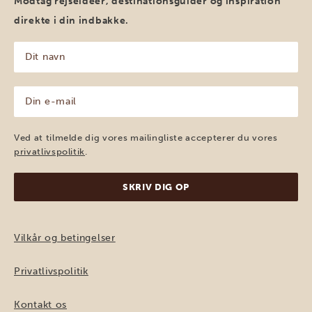
Modtag rejseidéer, destinationsguider og inspiration
direkte i din indbakke.
Dit
navn
(Påkrævet)
Din
e-
mail
(Påkrævet)
Ved at tilmelde dig vores mailingliste accepterer du vores
privatlivspolitik
.
Vilkår og betingelser
Privatlivspolitik
Kontakt os