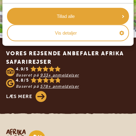
Tillad alle
Vis detaljer
Footer
VORES REJSENDE ANBEFALER AFRIKA
SAFARIREJSER
4.9/5
Baseret på
933+ anmeldelser
4.8/5
Baseret på
578+ anmeldelser
LÆS MERE
Safari-rejser i Afrika