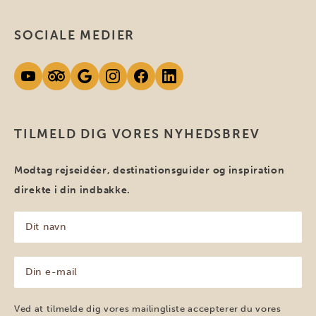
SOCIALE MEDIER
TILMELD DIG VORES NYHEDSBREV
Modtag rejseidéer, destinationsguider og inspiration
direkte i din indbakke.
Dit
navn
(Påkrævet)
Din
e-
mail
(Påkrævet)
Ved at tilmelde dig vores mailingliste accepterer du vores