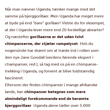
Når man nævner Uganda, tænker mange med det
samme på bjerggorillaer. Men Uganda har meget mere
at byde på end “bare” gorillaer! Vidste du for eksempel,
at der i Uganda lever mere end 20 forskellige abearter?
Og næstefter
gorillaerne er det uden tvivl
chimpanserne, der stjæler rampelyset
. Hvis du
nogensinde har drømt om at træde ind i rollen som
den nye Jane Goodall (verdens førende ekspert i
champanser, red.), så tag med os på en chimpanse-
trekking i Uganda, og forvent at blive fuldstændig
fascineret.
Eftersom der findes chimpanser i mange afrikanske
lande, kan
chimpanser betegnes som mere
almindeligt forekommende end de berømte
bjerggorillaer
. Uganda alene tæller over 5.000