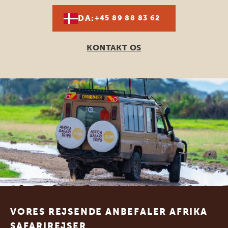
DA:
+45 89 88 83 62
KONTAKT OS
Footer
VORES REJSENDE ANBEFALER AFRIKA
SAFARIREJSER