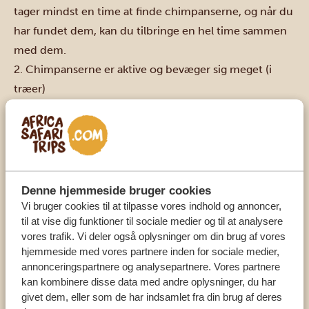
tager mindst en time at finde chimpanserne, og når du
har fundet dem, kan du tilbringe en hel time sammen
med dem.
2. Chimpanserne er aktive og bevæger sig meget (i
træer)
I modsætning til gorillaer (som hovedsageligt sidder,
spiser og sover) er chimpanser ude og bevæger sig.
Når de sidder højt oppe i træerne, er de svære at få øje
på, men
men når du først har fundet dem, er det som
at være med i en film.
Chimpanserne har endda en
Denne hjemmeside bruger cookies
tendens til at komme ned, når de får øje på dig. Først
Vi bruger cookies til at tilpasse vores indhold og annoncer,
til at vise dig funktioner til sociale medier og til at analysere
en, så flere, og snart er du omgivet af en hel flok.
Men
vores trafik. Vi deler også oplysninger om din brug af vores
fordi de sjældent bliver længe på samme sted, ender
hjemmeside med vores partnere inden for sociale medier,
du hurtigt med at følge dem gennem junglen, mens
annonceringspartnere og analysepartnere. Vores partnere
du skubber grene til side og kæmper for at holde trit –
kan kombinere disse data med andre oplysninger, du har
givet dem, eller som de har indsamlet fra din brug af deres
lidt som en moderne Tarzan eller Jane!