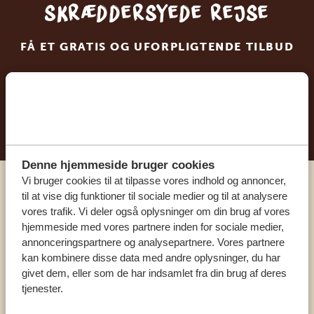
skræddersyede rejse
FÅ ET GRATIS OG UFORPLIGTENDE TILBUD
BEGYND AT PLANLÆGGE DIN
DRØMMEREJSE
Denne hjemmeside bruger cookies
Vi bruger cookies til at tilpasse vores indhold og annoncer,
til at vise dig funktioner til sociale medier og til at analysere
Ring til en ekspert
vores trafik. Vi deler også oplysninger om din brug af vores
hjemmeside med vores partnere inden for sociale medier,
VORES SPECIALISTER ER HER FOR AT
annonceringspartnere og analysepartnere. Vores partnere
HJÆLPE DIG
kan kombinere disse data med andre oplysninger, du har
givet dem, eller som de har indsamlet fra din brug af deres
tjenester.
DA:
+45 89 88 83 62