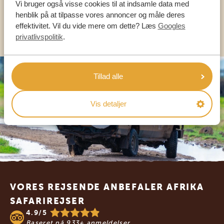
Vi bruger også visse cookies til at indsamle data med
henblik på at tilpasse vores annoncer og måle deres
effektivitet. Vil du vide mere om dette? Læs
Googles
KONTAKT OS
privatlivspolitik
.
Tillad alle
Vis detaljer
Footer
VORES REJSENDE ANBEFALER AFRIKA
SAFARIREJSER
4.9/5
Baseret på
933+ anmeldelser