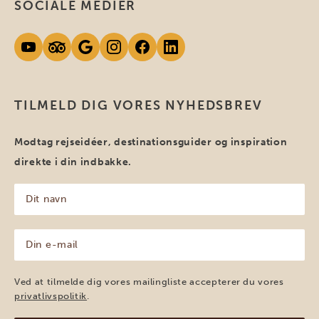
SOCIALE MEDIER
TILMELD DIG VORES NYHEDSBREV
Modtag rejseidéer, destinationsguider og inspiration
direkte i din indbakke.
Dit
navn
(Påkrævet)
Din
e-
mail
(Påkrævet)
Ved at tilmelde dig vores mailingliste accepterer du vores
privatlivspolitik
.