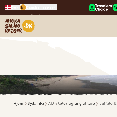
kr
DA
Danske kroner
Safari-rejser i Afrika
Hjem
Sydafrika
Aktiviteter og ting at lave
Buffalo B