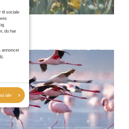
 til sociale
ores
og
r, du har
es annoncer
ik
.
lad alle