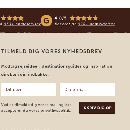
4.8/5
på
933+ anmeldelser
Baseret på
578+ anmeldelser
TILMELD DIG VORES NYHEDSBREV
Modtag rejseidéer, destinationsguider og inspiration
direkte i din indbakke.
Dit
Din
navn
e-
mail
(Påkrævet)
(Påkrævet)
Ved at tilmelde dig vores mailingliste
accepterer du vores
privatlivspolitik
.