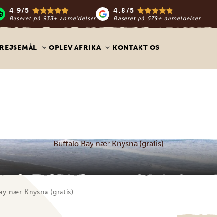
4.9/5
4.8/5
Baseret på
933+ anmeldelser
Baseret på
578+ anmeldelser
REJSEMÅL
OPLEV AFRIKA
KONTAKT OS
Buffalo Bay nær Knysna (gratis)
ay nær Knysna (gratis)