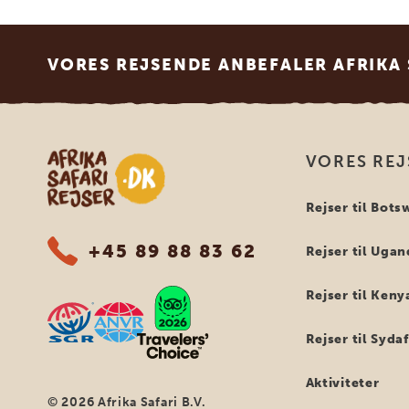
Footer
VORES REJSENDE ANBEFALER AFRIKA 
Safari-rejser i Afrika
VORES REJ
Rejser til Bot
+45 89 88 83 62
Rejser til Uga
Rejser til Keny
Rejser til Syda
Aktiviteter
© 2026 Afrika Safari B.V.