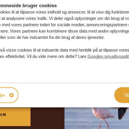
emmeside bruger cookies
kies til at tilpasse vores indhold og annoncer, til at vise dig funktioner
l at analysere vores trafik. Vi deler også oplysninger om din brug af v
med vores partnere inden for sociale medier, annonceringspartnere 
nere. Vores partnere kan kombinere disse data med andre oplysninge
ller som de har indsamlet fra din brug af deres tjenester.
så visse cookies til at indsamle data med henblik på at tilpasse vor
es effektivitet. Vil du vide mere om dette? Læs
Googles privatlivspolit
abe din
rejse
DE TILBUD
jer
Til
DIN