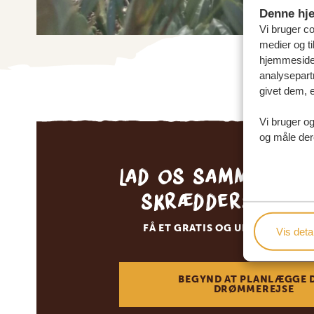
Denne hj
Vi bruger coo
medier og ti
hjemmeside 
analysepart
givet dem, e
Vi bruger og
og måle der
Lad os sammen sk
skræddersyede 
FÅ ET GRATIS OG UFORPLIGTEN
Vis detal
BEGYND AT PLANLÆGGE 
DRØMMEREJSE