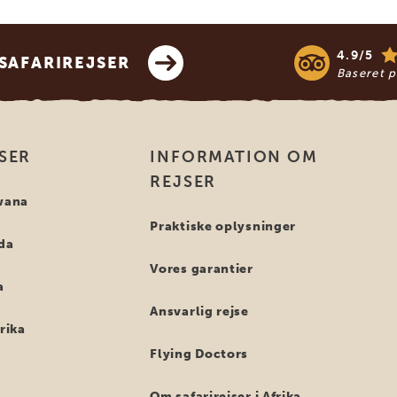
4.9/5
SAFARIREJSER
Baseret 
SER
INFORMATION OM
REJSER
swana
Praktiske oplysninger
nda
Vores garantier
a
Ansvarlig rejse
frika
Flying Doctors
Om safarirejser i Afrika