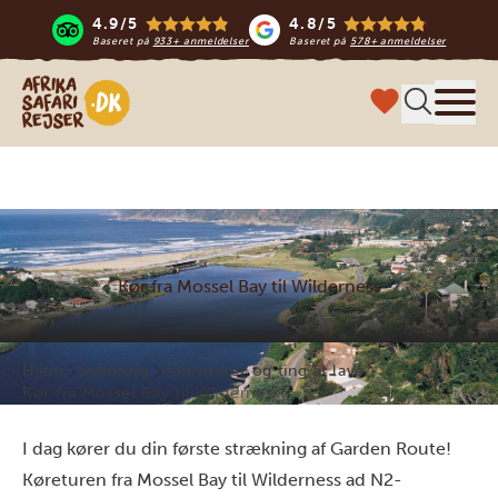
4.9/5
4.8/5
Baseret på
933+ anmeldelser
Baseret på
578+ anmeldelser
Safari-rejser i Afrika
Menu
Kør fra Mossel Bay til Wilderness
Hjem
Sydafrika
Aktiviteter og ting at lave
Kør fra Mossel Bay til Wilderness
I dag kører du din første strækning af Garden Route!
Køreturen fra Mossel Bay til Wilderness ad N2-