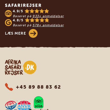
Vis detaljer
SAFARIREJSER
4.9/5
Baseret på
933+ anmeldelser
4.8/5
Baseret på
578+ anmeldelser
LÆS MERE
Safari-rejser i Afrika
+45 89 88 83 62