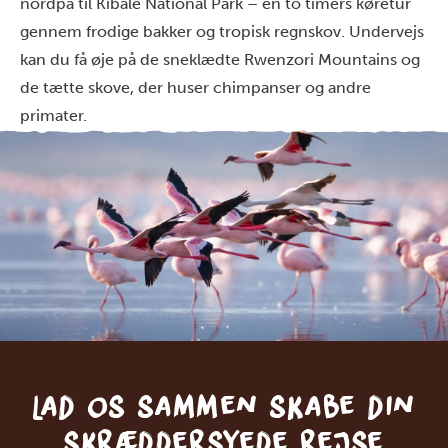
nordpå til Kibale National Park – en to timers køretur
gennem frodige bakker og tropisk regnskov. Undervejs
kan du få øje på de sneklædte Rwenzori Mountains og
de tætte skove, der huser chimpanser og andre
primater.
Lad os sammen skabe din
skræddersyede rejse