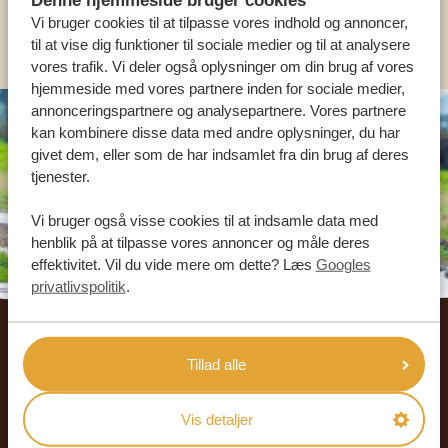
Vi bruger cookies til at tilpasse vores indhold og annoncer,
KONTAKT OS
til at vise dig funktioner til sociale medier og til at analysere
vores trafik. Vi deler også oplysninger om din brug af vores
hjemmeside med vores partnere inden for sociale medier,
annonceringspartnere og analysepartnere. Vores partnere
kan kombinere disse data med andre oplysninger, du har
givet dem, eller som de har indsamlet fra din brug af deres
tjenester.
Vi bruger også visse cookies til at indsamle data med
henblik på at tilpasse vores annoncer og måle deres
effektivitet. Vil du vide mere om dette? Læs
Googles
privatlivspolitik
.
Footer
VORES REJSENDE ANBEFALER AFRIKA
Tillad alle
SAFARIREJSER
4.9/5
Vis detaljer
Baseret på
933+ anmeldelser
4.8/5