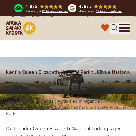
4.9/5
4.8/5
Baseret på
933+ anmeldelser
Baseret på
578+ anmeldelser
Safari-rejser i Afrika
Menu
Kør fra Queen Elizabeth National Park til Kibale National
Park
Hjem
Safari i Uganda
Activities in Uganda
Kør fra Queen Elizabeth National Park til Kibale National
Park
Du forlader Queen Elizabeth National Park og tager