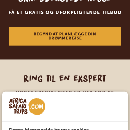
FÅ ET GRATIS OG UFORPLIGTENDE TILBUD
BEGYND AT PLANLÆGGE DIN
DRØMMEREJSE
Ring til en ekspert
VORES SPECIALISTER ER HER FOR AT
HJÆLPE DIG
DA:
+45 89 88 83 62
Denne hjemmeside bruger cookies