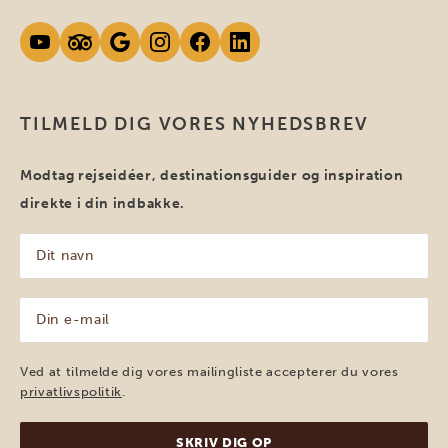
TILMELD DIG VORES NYHEDSBREV
Modtag rejseidéer, destinationsguider og inspiration
direkte i din indbakke.
Dit
navn
(Påkrævet)
Din
e-
mail
(Påkrævet)
Ved at tilmelde dig vores mailingliste accepterer du vores
privatlivspolitik
.