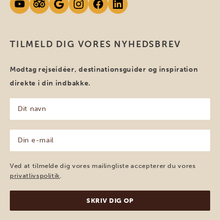
TILMELD DIG VORES NYHEDSBREV
Modtag rejseidéer, destinationsguider og inspiration
direkte i din indbakke.
Dit
navn
(Påkrævet)
Din
e-
mail
(Påkrævet)
Ved at tilmelde dig vores mailingliste accepterer du vores
privatlivspolitik
.