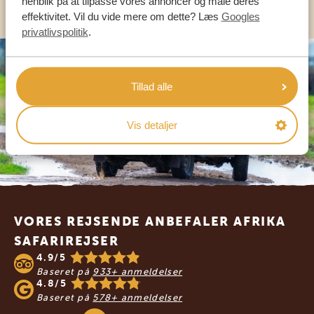
henblik på at tilpasse vores annoncer og måle deres
effektivitet. Vil du vide mere om dette? Læs
Googles
privatlivspolitik
.
Tillad alle
Vis detaljer
Footer
VORES REJSENDE ANBEFALER AFRIKA
SAFARIREJSER
4.9/5
Baseret på
933+ anmeldelser
4.8/5
Baseret på
578+ anmeldelser