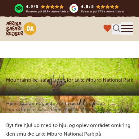
4.9/5
4.8/5
Baseret på
933+ anmeldelser
Baseret på
578+ anmeldelser
Safari-rejser i Afrika
Menu
Mountainbike-safari uden for Lake Mburo National Park
Hjem
Safari i Uganda
Activities in Uganda
Mountainbike-safari uden for Lake Mburo National Park
Byt fire hjul ud med to hjul og oplev området omkring
den smukke Lake Mburo National Park på