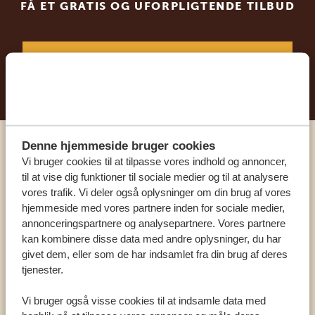
FÅ ET GRATIS OG UFORPLIGTENDE TILBUD
BEGYND AT PLANLÆGGE DIN
DRØMMEREJSE
Denne hjemmeside bruger cookies
Ring til en ekspert
Vi bruger cookies til at tilpasse vores indhold og annoncer,
til at vise dig funktioner til sociale medier og til at analysere
vores trafik. Vi deler også oplysninger om din brug af vores
VORES SPECIALISTER ER HER FOR AT
hjemmeside med vores partnere inden for sociale medier,
HJÆLPE DIG
annonceringspartnere og analysepartnere. Vores partnere
kan kombinere disse data med andre oplysninger, du har
givet dem, eller som de har indsamlet fra din brug af deres
DA:
tjenester.
+45 89 88 83 62
Vi bruger også visse cookies til at indsamle data med
KONTAKT OS