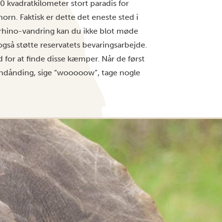
0 kvadratkilometer stort paradis for
horn. Faktisk er dette det eneste sted i
rhino-vandring kan du ikke blot møde
også støtte reservatets bevaringsarbejde.
for at finde disse kæmper. Når de først
b indånding, sige “wooooow”, tage nogle