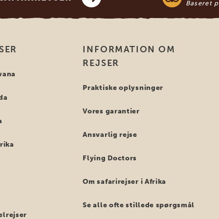
Baseret 
SER
INFORMATION OM
REJSER
swana
Praktiske oplysninger
nda
Vores garantier
a
Ansvarlig rejse
frika
Flying Doctors
Om safarirejser i Afrika
Se alle ofte stillede spørgsmål
elrejser