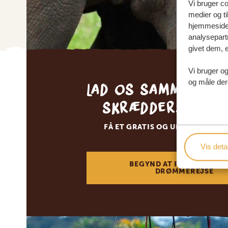
Vi bruger coo
medier og ti
hjemmeside 
analysepart
givet dem, e
Vi bruger og
Lad os sammen sk
og måle der
skræddersyede 
FÅ ET GRATIS OG UFORPLIGTEN
Vis detal
BEGYND AT PLANLÆGGE 
DRØMMEREJSE