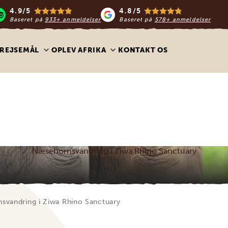
4.9/5
4.8/5
Baseret på
933+ anmeldelser
Baseret på
578+ anmeldelser
REJSEMÅL
OPLEV AFRIKA
KONTAKT OS
Næsehornsvandring i Ziwa Rhino Sanctuary
svandring i Ziwa Rhino Sanctuary