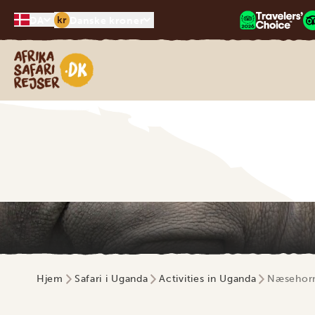
kr
DA
Danske kroner
Safari-rejser i Afrika
Hjem
Safari i Uganda
Activities in Uganda
Næsehorn