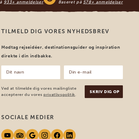
på
933+ anmeldelser
Baseret på
578+ anmeldelser
TILMELD DIG VORES NYHEDSBREV
Modtag rejseidéer, destinationsguider og inspiration
direkte i din indbakke.
Dit
Din
navn
e-
mail
(Påkrævet)
(Påkrævet)
Ved at tilmelde dig vores mailingliste
accepterer du vores
privatlivspolitik
.
SOCIALE MEDIER