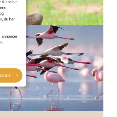
 til sociale
ores
og
r, du har
es annoncer
ik
.
lad alle