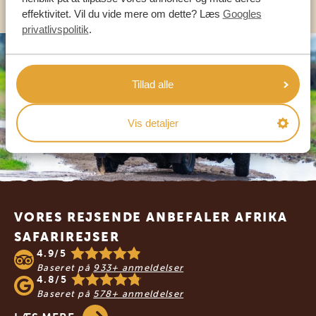
effektivitet. Vil du vide mere om dette? Læs
Googles
privatlivspolitik
.
Tillad alle
Vis detaljer
Footer
VORES REJSENDE ANBEFALER AFRIKA
SAFARIREJSER
4.9/5
Baseret på
933+ anmeldelser
4.8/5
Baseret på
578+ anmeldelser