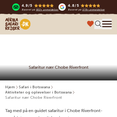
4.9/5
4.8/5
Baseret på
933+ anmeldelser
Baseret på
578+ anmeldelser
Safari-rejser i Afrika
Menu
Safaritur nær Chobe Riverfront
Hjem
Safari i Botswana
Aktiviteter og oplevelser i Botswana
Safaritur nær Chobe Riverfront
Tag med på en guidet safaritur i Chobe Riverfront-