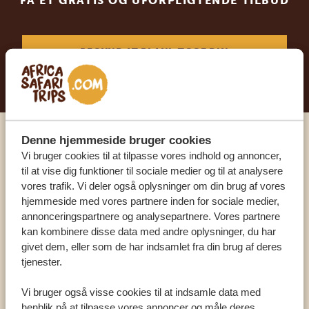
FÅ ET GRATIS OG UFORPLIGTENDE TILBUD
BEGYND AT PLANLÆGGE DIN
DRØMMEREJSE
Denne hjemmeside bruger cookies
Ring til en ekspert
Vi bruger cookies til at tilpasse vores indhold og annoncer,
til at vise dig funktioner til sociale medier og til at analysere
vores trafik. Vi deler også oplysninger om din brug af vores
VORES SPECIALISTER ER HER FOR AT
hjemmeside med vores partnere inden for sociale medier,
HJÆLPE DIG
annonceringspartnere og analysepartnere. Vores partnere
kan kombinere disse data med andre oplysninger, du har
givet dem, eller som de har indsamlet fra din brug af deres
DA:
+45 89 88 83 62
tjenester.
Vi bruger også visse cookies til at indsamle data med
KONTAKT OS
henblik på at tilpasse vores annoncer og måle deres