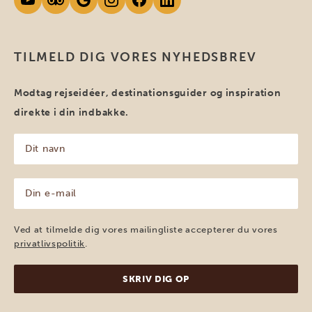
TILMELD DIG VORES NYHEDSBREV
Modtag rejseidéer, destinationsguider og inspiration
direkte i din indbakke.
Dit
navn
(Påkrævet)
Din
e-
mail
(Påkrævet)
Ved at tilmelde dig vores mailingliste accepterer du vores
privatlivspolitik
.