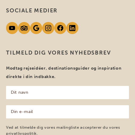
SOCIALE MEDIER
TILMELD DIG VORES NYHEDSBREV
Modtag rejseidéer, destinationsguider og inspiration
direkte i din indbakke.
Dit
navn
(Påkrævet)
Din
e-
mail
(Påkrævet)
Ved at tilmelde dig vores mailingliste accepterer du vores
privatlivspolitik
.