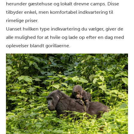
herunder gæstehuse og lokalt drevne camps. Disse
tilbyder enkel, men komfortabel indkvartering til
rimelige priser.
Uanset hvilken type indkvartering du vælger, giver de
alle mulighed for at hvile og lade op efter en dag med
oplevelser blandt gorillaerne.