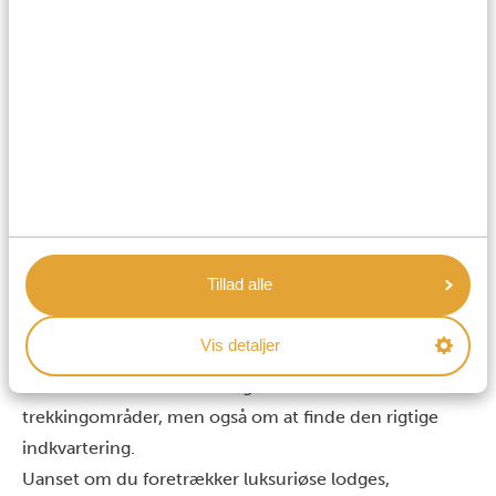
Tillad alle
Overnatning: Hvor skal du bo under din
gorillasafari?
Vis detaljer
Planlægning af en rejse for at opleve gorillaer i Uganda
handler ikke kun om at vælge de rette
trekkingområder, men også om at finde den rigtige
indkvartering.
Uanset om du foretrækker luksuriøse lodges,