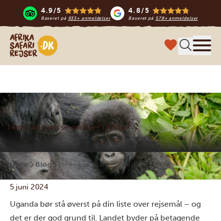
4.9/5
4.8/5
Baseret på
933+ anmeldelser
Baseret på
578+ anmeldelser
Safari-rejser i Afrika
Menu
Hvor kan man se gorillaer i Afrika?
Hjem
Blog
Hvor kan man se gorillaer i Afrika?
5 juni 2024
Uganda bør stå øverst på din liste over rejsemål – og
det er der god grund til. Landet byder på betagende