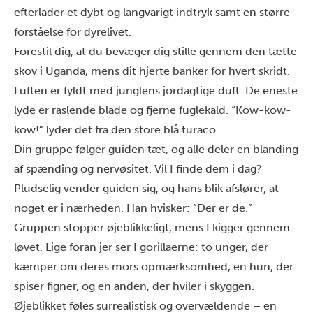
efterlader et dybt og langvarigt indtryk samt en større
forståelse for dyrelivet.
Forestil dig, at du bevæger dig stille gennem den tætte
skov i Uganda, mens dit hjerte banker for hvert skridt.
Luften er fyldt med junglens jordagtige duft. De eneste
lyde er raslende blade og fjerne fuglekald. “Kow-kow-
kow!” lyder det fra den store blå turaco.
Din gruppe følger guiden tæt, og alle deler en blanding
af spænding og nervøsitet. Vil I finde dem i dag?
Pludselig vender guiden sig, og hans blik afslører, at
noget er i nærheden. Han hvisker: “Der er de.”
Gruppen stopper øjeblikkeligt, mens I kigger gennem
løvet. Lige foran jer ser I gorillaerne: to unger, der
kæmper om deres mors opmærksomhed, en hun, der
spiser figner, og en anden, der hviler i skyggen.
Øjeblikket føles surrealistisk og overvældende – en