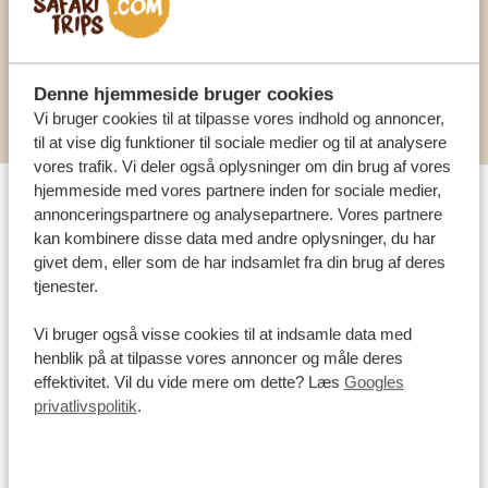
SE ALLE INDKVARTERINGSMULIGHEDER
Denne hjemmeside bruger cookies
Vi bruger cookies til at tilpasse vores indhold og annoncer,
til at vise dig funktioner til sociale medier og til at analysere
vores trafik. Vi deler også oplysninger om din brug af vores
hjemmeside med vores partnere inden for sociale medier,
annonceringspartnere og analysepartnere. Vores partnere
VORES POPULÆRE
kan kombinere disse data med andre oplysninger, du har
FAMILIEAKTIVITETER
givet dem, eller som de har indsamlet fra din brug af deres
tjenester.
(INKLUSIVE NOGLE FOR
TEENAGERE!)
Vi bruger også visse cookies til at indsamle data med
henblik på at tilpasse vores annoncer og måle deres
effektivitet. Vil du vide mere om dette? Læs
Googles
Vælg jeres familievenlige aktiviteter, og kontakt jeres
privatlivspolitik
.
rejsekonsulent for at få dem tilføjet til jeres
rejseplan.