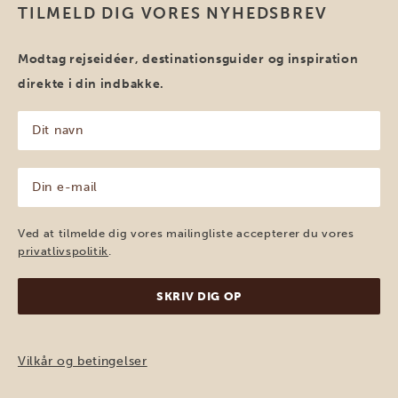
TILMELD DIG VORES NYHEDSBREV
Modtag rejseidéer, destinationsguider og inspiration
direkte i din indbakke.
Dit
navn
(Påkrævet)
Din
e-
mail
(Påkrævet)
Ved at tilmelde dig vores mailingliste accepterer du vores
privatlivspolitik
.
Vilkår og betingelser