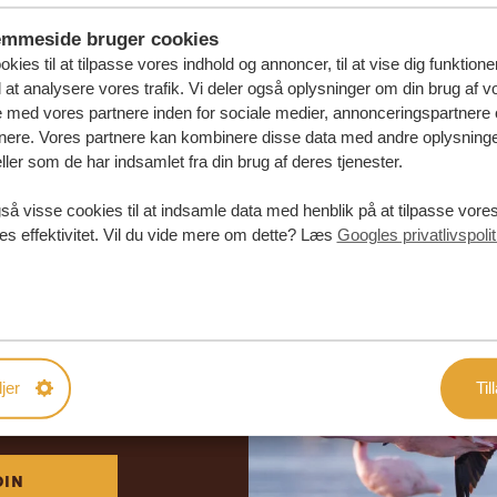
emmeside bruger cookies
kies til at tilpasse vores indhold og annoncer, til at vise dig funktioner
l at analysere vores trafik. Vi deler også oplysninger om din brug af v
med vores partnere inden for sociale medier, annonceringspartnere 
nere. Vores partnere kan kombinere disse data med andre oplysninge
ller som de har indsamlet fra din brug af deres tjenester.
så visse cookies til at indsamle data med henblik på at tilpasse vor
es effektivitet. Vil du vide mere om dette? Læs
Googles privatlivspolit
abe din
rejse
jer
Til
DE TILBUD
DIN