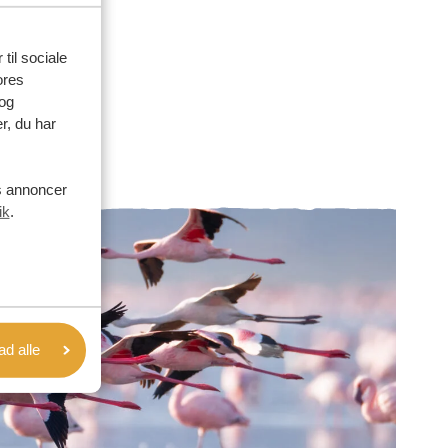
 til sociale
ores
og
r, du har
es annoncer
ik
.
lad alle