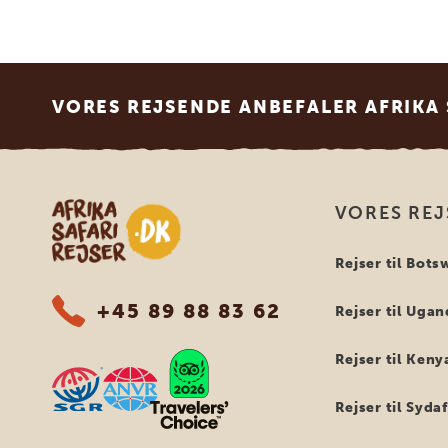
Footer
VORES REJSENDE ANBEFALER AFRIKA 
Safari-rejser i Afrika
VORES REJ
Rejser til Bot
+45 89 88 83 62
Rejser til Uga
Rejser til Keny
Rejser til Syda