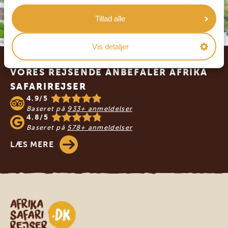
Tillad alle
Vis detaljer
Footer
VORES REJSENDE ANBEFALER AFRIKA
SAFARIREJSER
4.9/5
Baseret på
933+ anmeldelser
4.8/5
Baseret på
578+ anmeldelser
LÆS MERE
Safari-rejser i Afrika