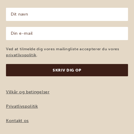
Dit
navn
(Påkrævet)
Din
e-
mail
(Påkrævet)
Ved at tilmelde dig vores mailingliste accepterer du vores
privatlivspolitik
.
Vilkår og betingelser
Privatlivspolitik
Kontakt os