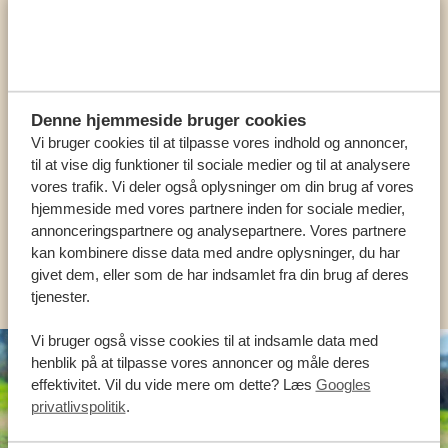
Ring til en ekspert
VORES SPECIALISTER ER HER FOR AT
Denne hjemmeside bruger cookies
HJÆLPE DIG
Vi bruger cookies til at tilpasse vores indhold og annoncer,
til at vise dig funktioner til sociale medier og til at analysere
vores trafik. Vi deler også oplysninger om din brug af vores
hjemmeside med vores partnere inden for sociale medier,
DA:
+45 89 88 83 62
annonceringspartnere og analysepartnere. Vores partnere
kan kombinere disse data med andre oplysninger, du har
KONTAKT OS
givet dem, eller som de har indsamlet fra din brug af deres
tjenester.
Vi bruger også visse cookies til at indsamle data med
henblik på at tilpasse vores annoncer og måle deres
effektivitet. Vil du vide mere om dette? Læs
Googles
privatlivspolitik
.