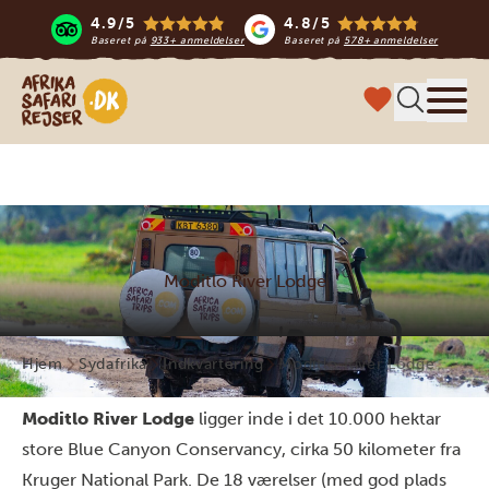
4.9/5
4.8/5
Baseret på
933+ anmeldelser
Baseret på
578+ anmeldelser
Safari-rejser i Afrika
Menu
Moditlo River Lodge
Hjem
Sydafrika
Indkvartering
Moditlo River Lodge
Moditlo River Lodge
ligger inde i det 10.000 hektar
store Blue Canyon Conservancy, cirka 50 kilometer fra
Kruger National Park. De 18 værelser (med god plads