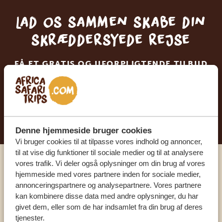
Lad os sammen skabe din
skræddersyede rejse
FÅ ET GRATIS OG UFORPLIGTENDE TILBUD
BEGYND AT PLANLÆGGE DIN
DRØMMEREJSE
Denne hjemmeside bruger cookies
Vi bruger cookies til at tilpasse vores indhold og annoncer,
til at vise dig funktioner til sociale medier og til at analysere
vores trafik. Vi deler også oplysninger om din brug af vores
Ring til en ekspert
hjemmeside med vores partnere inden for sociale medier,
annonceringspartnere og analysepartnere. Vores partnere
kan kombinere disse data med andre oplysninger, du har
VORES SPECIALISTER ER HER FOR AT
givet dem, eller som de har indsamlet fra din brug af deres
HJÆLPE DIG
tjenester.