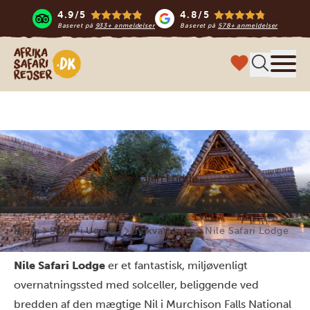
4.9/5
4.8/5
Baseret på
933+ anmeldelser
Baseret på
578+ anmeldelser
Safari-rejser i Afrika
Menu
Nile Safari Lodge
Hjem
Safari i Uganda
Indkvartering
Nile Safari Lodge
Nile Safari Lodge
er et fantastisk, miljøvenligt
overnatningssted med solceller, beliggende ved
bredden af den mægtige Nil i Murchison Falls National