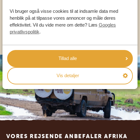
Vi bruger også visse cookies til at indsamle data med
DA:
+45 89 88 83 62
henblik på at tilpasse vores annoncer og måle deres
effektivitet. Vil du vide mere om dette? Læs
Googles
privatlivspolitik
.
KONTAKT OS
Tillad alle
Vis detaljer
Footer
VORES REJSENDE ANBEFALER AFRIKA