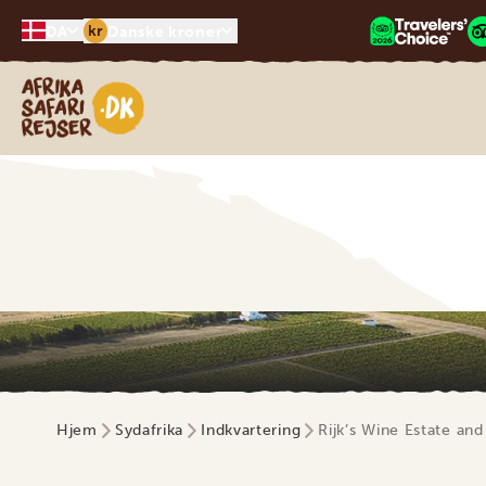
kr
DA
Danske kroner
Safari-rejser i Afrika
Hjem
Sydafrika
Indkvartering
Rijk’s Wine Estate an