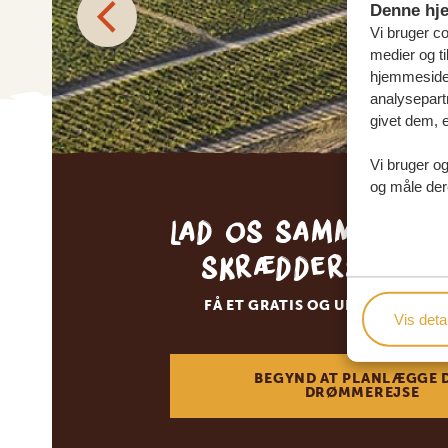
Denne hj
Vi bruger coo
medier og ti
hjemmeside 
analysepart
givet dem, e
Vi bruger og
og måle der
Lad os sammen sk
skræddersyede 
FÅ ET GRATIS OG UFORPLIGTEN
Vis detal
BEGYND AT PLANLÆGGE 
DRØMMEREJSE