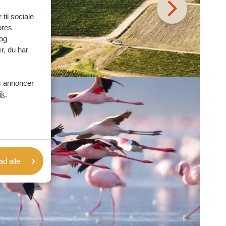
 til sociale
ores
og
r, du har
es annoncer
ik
.
lad alle