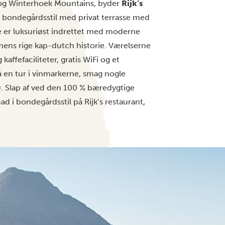
g og Winterhoek Mountains, byder
Rijk’s
 bondegårdsstil med privat terrasse med
 er luksuriøst indrettet med moderne
mens rige kap-dutch historie. Værelserne
kaffefaciliteter, gratis WiFi og et
gå en tur i vinmarkerne, smag nogle
. Slap af ved den 100 % bæredygtige
d i bondegårdsstil på Rijk’s restaurant,