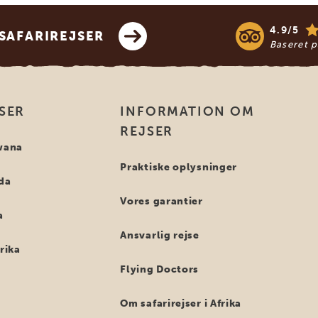
4.9/5
SAFARIREJSER
Baseret 
SER
INFORMATION OM
REJSER
swana
Praktiske oplysninger
nda
Vores garantier
a
Ansvarlig rejse
frika
Flying Doctors
Om safarirejser i Afrika