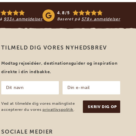
4.8/5
på
933+ anmeldelser
Baseret på
578+ anmeldelser
TILMELD DIG VORES NYHEDSBREV
Modtag rejseidéer, destinationsguider og inspiration
direkte i din indbakke.
Dit
Din
navn
e-
mail
(Påkrævet)
(Påkrævet)
Ved at tilmelde dig vores mailingliste
accepterer du vores
privatlivspolitik
.
SOCIALE MEDIER