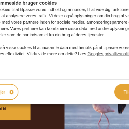
emmeside bruger cookies
kies til at tilpasse vores indhold og annoncer, til at vise dig funktioner
l at analysere vores trafik. Vi deler også oplysninger om din brug af v
med vores partnere inden for sociale medier, annonceringspartnere 
nere. Vores partnere kan kombinere disse data med andre oplysninge
ller som de har indsamlet fra din brug af deres tjenester.
så visse cookies til at indsamle data med henblik på at tilpasse vor
es effektivitet. Vil du vide mere om dette? Læs
Googles privatlivspolit
abe din
rejse
DE TILBUD
jer
Til
DIN