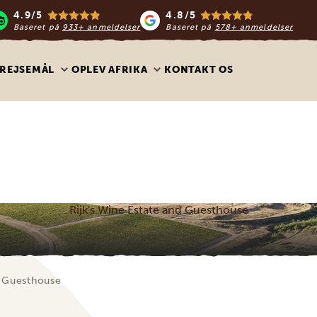
4.9/5
4.8/5
Baseret på
933+ anmeldelser
Baseret på
578+ anmeldelser
REJSEMÅL
OPLEV AFRIKA
KONTAKT OS
Rijk's Wine Estate and Guesthouse
d Guesthouse