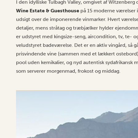
I den idylliske Tulbagh Valley, omgivet af Witzenber
Wine Estate & Guesthouse
på 15 moderne værelser i
udsigt over de imponerende vinmarker. Hvert værelse
detaljer, mens stråtag og træbjælker hylder ejendom
er udstyret med kingsize-seng, aircondition, tv, te- og 
veludstyret badeværelse. Det er en aktiv vingård, så 
prisvindende vine (sammen med et lækkert ostebord)
pool uden kemikalier, og nyd autentisk sydafrikansk ma
som serverer morgenmad, frokost og middag.