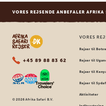
Footer
VORES REJSENDE ANBEFALER AFRIKA 
Safari-rejser i Afrika
VORES REJ
Rejser til Bot
+45 89 88 83 62
Rejser til Uga
Rejser til Keny
Rejser til Syda
Aktiviteter
© 2026 Afrika Safari B.V.
Indkvartering