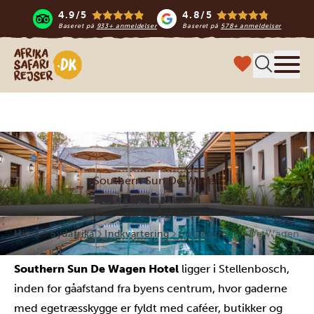
4.9/5
4.8/5
Baseret på
933+ anmeldelser
Baseret på
578+ anmeldelser
Safari-rejser i Afrika
Menu
Southern Sun De Wagen
Hjem
Sydafrika
Indkvartering
Southern Sun De Wagen
Southern Sun De Wagen Hotel
ligger i Stellenbosch,
inden for gåafstand fra byens centrum, hvor gaderne
med egetræsskygge er fyldt med caféer, butikker og