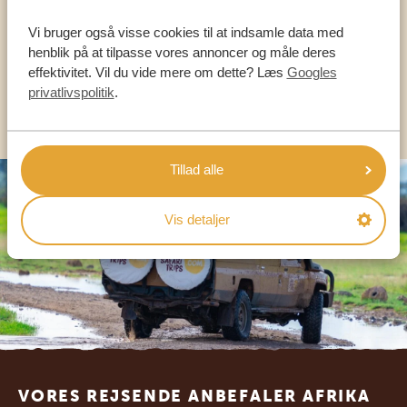
Vi bruger også visse cookies til at indsamle data med
DA:
+45 89 88 83 62
henblik på at tilpasse vores annoncer og måle deres
effektivitet. Vil du vide mere om dette? Læs
Googles
privatlivspolitik
.
KONTAKT OS
Tillad alle
Vis detaljer
Footer
VORES REJSENDE ANBEFALER AFRIKA