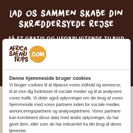
Lad os sammen skabe din
skræddersyede rejse
FÅ ET GRATIS OG UFORPLIGTENDE TILBUD
BEGYND AT PLANLÆGGE DIN
DRØMMEREJSE
Denne hjemmeside bruger cookies
Vi bruger cookies til at tilpasse vores indhold og annoncer,
til at vise dig funktioner til sociale medier og til at analysere
vores trafik. Vi deler også oplysninger om din brug af vores
Ring til en ekspert
hjemmeside med vores partnere inden for sociale medier,
annonceringspartnere og analysepartnere. Vores partnere
kan kombinere disse data med andre oplysninger, du har
VORES SPECIALISTER ER HER FOR AT
givet dem, eller som de har indsamlet fra din brug af deres
HJÆLPE DIG
tjenester.